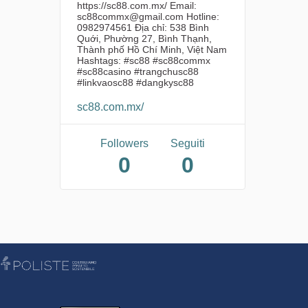
https://sc88.com.mx/ Email:
sc88commx@gmail.com Hotline:
0982974561 Địa chỉ: 538 Bình
Quới, Phường 27, Bình Thạnh,
Thành phố Hồ Chí Minh, Việt Nam
Hashtags: #sc88 #sc88commx
#sc88casino #trangchusc88
#linkvaosc88 #dangkysc88
sc88.com.mx/
Followers
Seguiti
0
0