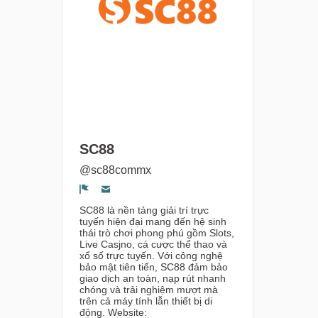
SC88
@sc88commx
Segnala un problema
SC88 là nền tảng giải trí trực
tuyến hiện đại mang đến hệ sinh
thái trò chơi phong phú gồm Slots,
Live Casjno, cá cược thể thao và
xổ số trực tuyến. Với công nghệ
bảo mật tiên tiến, SC88 đảm bảo
giao dịch an toàn, nạp rút nhanh
chóng và trải nghiệm mượt mà
trên cả máy tính lẫn thiết bị di
động. Website: