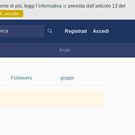
rne di più, leggi l’
informativa
prevista dall’articolo 13 del
(Collegamento esterno)
K, accetto
ca
Registrati
Accedi
Aiuto
Followers
gruppi