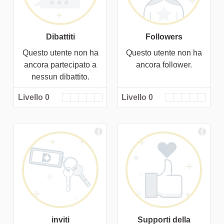
Dibattiti
Followers
Questo utente non ha
Questo utente non ha
ancora partecipato a
ancora follower.
nessun dibattito.
Livello 0
Livello 0
inviti
Supporti della