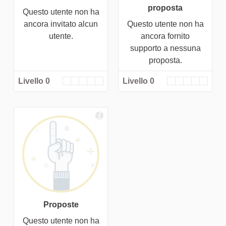
proposta
Questo utente non ha
ancora invitato alcun
Questo utente non ha
utente.
ancora fornito
supporto a nessuna
proposta.
Livello 0
Livello 0
Proposte
Questo utente non ha