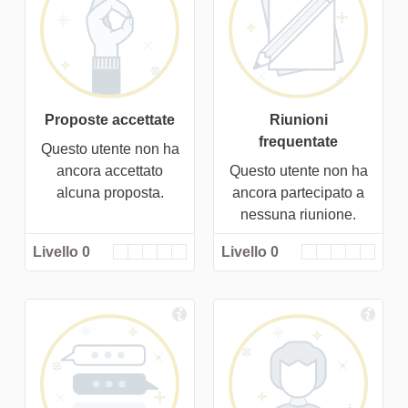
Proposte accettate
Riunioni
frequentate
Questo utente non ha
ancora accettato
Questo utente non ha
alcuna proposta.
ancora partecipato a
nessuna riunione.
Livello 0
Livello 0