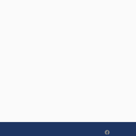
Partecipa - Po