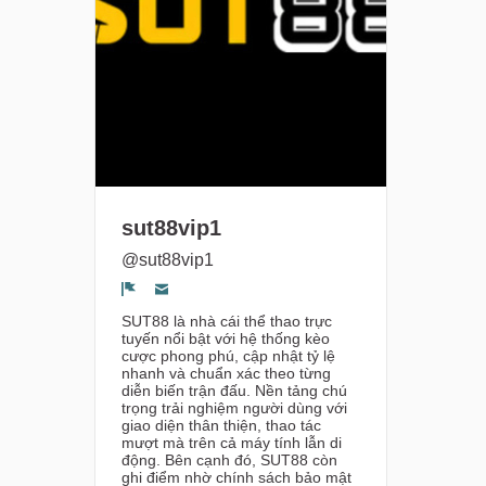
sut88vip1
@sut88vip1
Segnala un problema
SUT88 là nhà cái thể thao trực
tuyến nổi bật với hệ thống kèo
cược phong phú, cập nhật tỷ lệ
nhanh và chuẩn xác theo từng
diễn biến trận đấu. Nền tảng chú
trọng trải nghiệm người dùng với
giao diện thân thiện, thao tác
mượt mà trên cả máy tính lẫn di
động. Bên cạnh đó, SUT88 còn
ghi điểm nhờ chính sách bảo mật