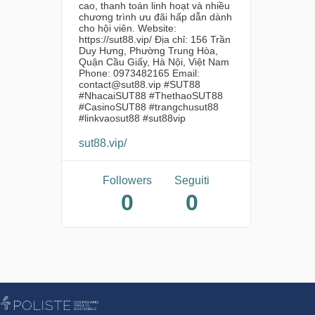
cao, thanh toán linh hoạt và nhiều
chương trình ưu đãi hấp dẫn dành
cho hội viên. Website:
https://sut88.vip/ Địa chỉ: 156 Trần
Duy Hưng, Phường Trung Hòa,
Quận Cầu Giấy, Hà Nội, Việt Nam
Phone: 0973482165 Email:
contact@sut88.vip #SUT88
#NhacaiSUT88 #ThethaoSUT88
#CasinoSUT88 #trangchusut88
#linkvaosut88 #sut88vip
sut88.vip/
Followers
Seguiti
0
0