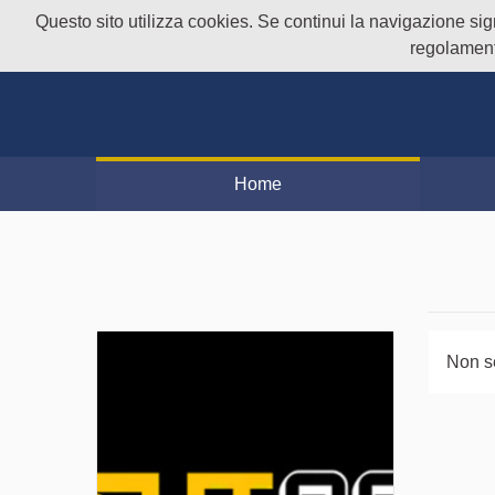
Questo sito utilizza cookies. Se continui la navigazione signi
regolament
Home
Non s