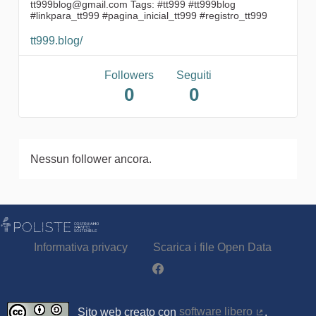
tt999blog@gmail.com Tags: #tt999 #tt999blog
#linkpara_tt999 #pagina_inicial_tt999 #registro_tt999
tt999.blog/
Followers
Seguiti
0
0
Nessun follower ancora.
Informativa privacy
Scarica i file Open Data
Partecipa - Poliste su Facebook
Sito web creato con
software libero
.