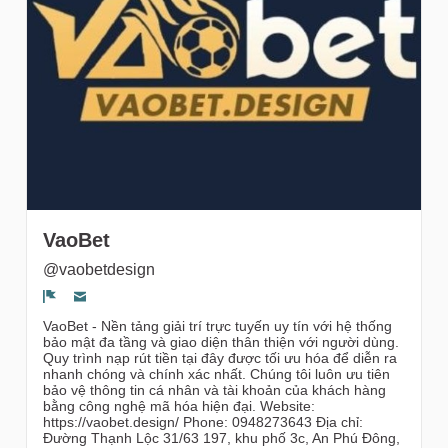
gruppi
VaoBet
@vaobetdesign
Segnala un problema
VaoBet - Nền tảng giải trí trực tuyến uy tín với hệ thống
bảo mật đa tầng và giao diện thân thiện với người dùng.
Quy trình nạp rút tiền tại đây được tối ưu hóa để diễn ra
nhanh chóng và chính xác nhất. Chúng tôi luôn ưu tiên
bảo vệ thông tin cá nhân và tài khoản của khách hàng
bằng công nghệ mã hóa hiện đại. Website:
https://vaobet.design/ Phone: 0948273643 Địa chỉ:
Đường Thạnh Lộc 31/63 197, khu phố 3c, An Phú Đông,