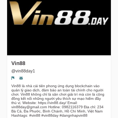
gruppi
Vin88
@vin88day1
Segnala un problema
Vin88 là nhà cái tiên phong ứng dụng blockchain vào
quản lý giao dịch, đảm bảo an toàn tài chính cho người
chơi. Vin88 không chỉ là sân chơi giải trí mà còn là cộng
đồng kết nối những người yêu thích sự mạo hiểm đầy
thú vị. Website: https://vin88.day/ Email:
vin88day@gmail.com Hotline: 0982116379 Địa chỉ: 234
Bà Cả, Đa Phước, Bình Chánh, Hồ Chí Minh, Việt Nam
Hashtags: #vin88 #vin88day #dangnhapvin88