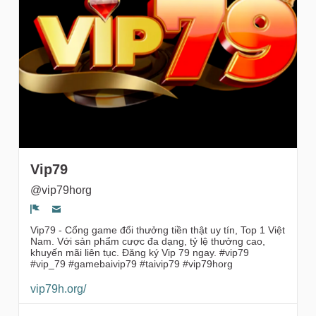
gruppi
Vip79
@vip79horg
Segnala un problema
Vip79 - Cổng game đổi thưởng tiền thật uy tín, Top 1 Việt
Nam. Với sản phẩm cược đa dạng, tỷ lệ thưởng cao,
khuyến mãi liên tục. Đăng ký Vip 79 ngay. #vip79
#vip_79 #gamebaivip79 #taivip79 #vip79horg
vip79h.org/