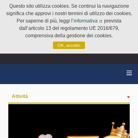
Questo sito utilizza cookies. Se continui la navigazione
significa che approvi i nostri termini di utilizzo dei cookies.
Per saperne di più, leggi l’
informativa
prevista
(Collegamento e
dall’articolo 13 del regolamento UE 2016/679,
comprensiva della gestione dei cookies.
OK, accetto
Attività
badge
Seguiti
Followers