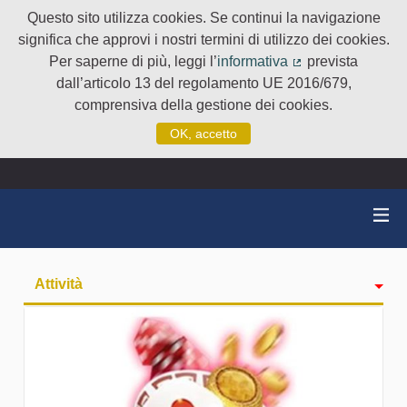
Questo sito utilizza cookies. Se continui la navigazione
significa che approvi i nostri termini di utilizzo dei cookies.
Per saperne di più, leggi l’
informativa
prevista
(Collegamento e
dall’articolo 13 del regolamento UE 2016/679,
comprensiva della gestione dei cookies.
OK, accetto
Attività
badge
Seguiti
Followers