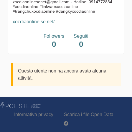
xocdiaonlinesenet@gmail.com - Hotline: 0914772834
#xocdiaonline #linkvaoxocdiaonline
#trangchuxocdiaonline #dangkyxocdiaonline
xocdiaonline.se.net/
Followers
Seguiti
0
0
Questo utente non ha ancora avuto alcuna
attività.
Informativa privacy
Scarica i file Open Data
Partecipa - Poliste su Facebook