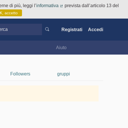
rne di più, leggi l’
informativa
prevista dall’articolo 13 del
(Collegamento esterno)
K, accetto
ca
Registrati
Accedi
Aiuto
Followers
gruppi