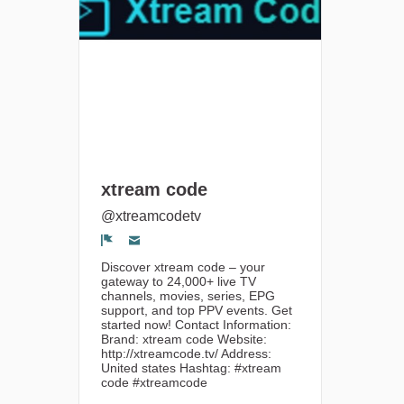
xtream code
@xtreamcodetv
Segnala un problema
Discover xtream code – your
gateway to 24,000+ live TV
channels, movies, series, EPG
support, and top PPV events. Get
started now! Contact Information:
Brand: xtream code Website:
http://xtreamcode.tv/ Address:
United states Hashtag: #xtream
code #xtreamcode