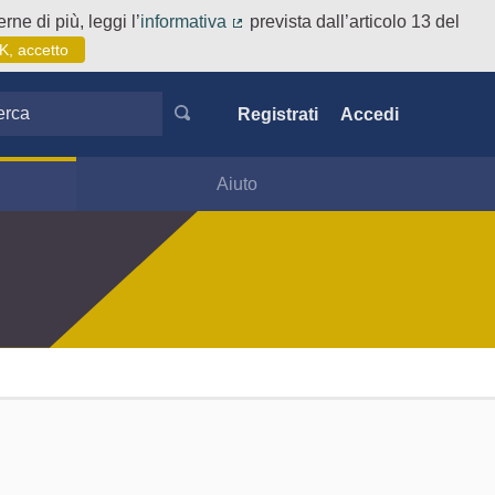
rne di più, leggi l’
informativa
prevista dall’articolo 13 del
(Collegamento esterno)
K, accetto
ca
Registrati
Accedi
Aiuto