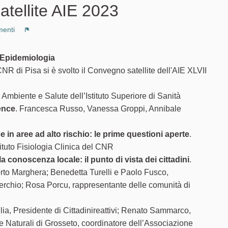
tellite AIE 2023
enti
Segnala un problema
i Epidemiologia
CNR di Pisa si è svolto il Convegno satellite dell'AIE XLVII
Ambiente e Salute dell’Istituto Superiore di Sanità
ence
. Francesca Russo, Vanessa Groppi, Annibale
 in aree ad alto rischio: le prime questioni aperte
.
tituto Fisiologia Clinica del CNR
lla conoscenza locale: il punto di vista dei cittadini
.
orto Marghera; Benedetta Turelli e Paolo Fusco,
Serchio; Rosa Porcu, rappresentante delle comunità di
glia, Presidente di Cittadinireattivi; Renato Sammarco,
e Naturali di Grosseto, coordinatore dell’Associazione