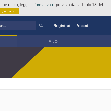
rne di più, leggi l’
informativa
prevista dall’articolo 13 del
(Collegamento esterno)
K, accetto
ca
Registrati
Accedi
Aiuto