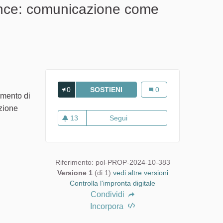
ence: comunicazione come
0
SOSTIENI
PRESENTAZIONE AL CONVEGN
Presentazione al Conve
0
umento di
azione
13
Segui
Presentazione al Convegno AI
13 sostenitori
Riferimento: pol-PROP-2024-10-383
Versione 1
(di 1)
vedi altre versioni
Controlla l'impronta digitale
Condividi
Incorpora