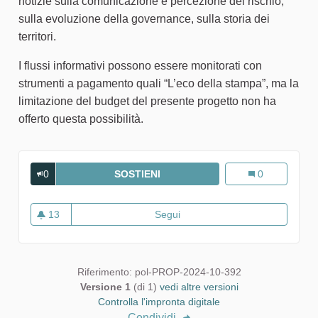
notizie sulla comunicazione e percezione del rischio,
sulla evoluzione della governance, sulla storia dei
territori.
I flussi informativi possono essere monitorati con
strumenti a pagamento quali “L’eco della stampa”, ma la
limitazione del budget del presente progetto non ha
offerto questa possibilità.
0
SOSTIENI
DEFINIZIONE DEI FLUSSI INFO
Definizione dei
0
13
Segui
Definizione dei flussi informa
13 sostenitori
Riferimento: pol-PROP-2024-10-392
Versione 1
(di 1)
vedi altre versioni
Controlla l'impronta digitale
Condividi