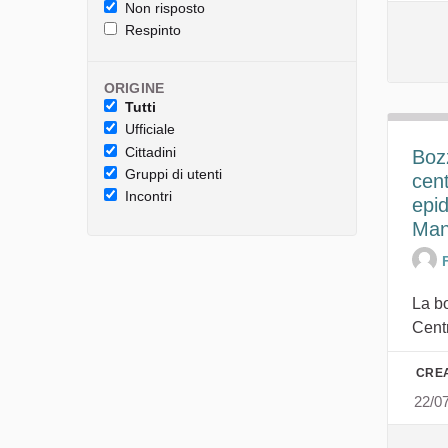
Non risposto
Respinto
ORIGINE
Tutti
Ufficiale
Cittadini
Bozz
Gruppi di utenti
cen
Incontri
epi
Man
La bo
Cent
CREA
22/0