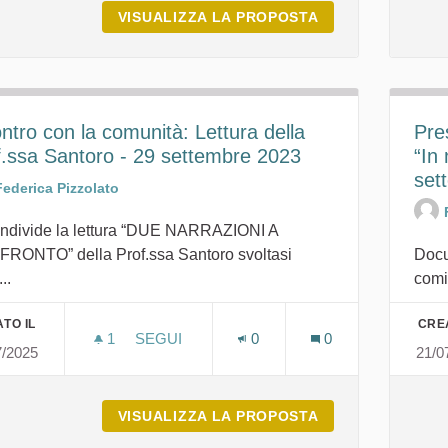
VISUALIZZA LA PROPOSTA
BOZZA DELLA CO
ntro con la comunità: Lettura della
Pre
f.ssa Santoro - 29 settembre 2023
“In
set
Federica Pizzolato
ondivide la lettura “DUE NARRAZIONI A
RONTO” della Prof.ssa Santoro svoltasi
Docu
..
comit
TO IL
CRE
1
1 SOSTENITORI
SEGUI
0
0
7/2025
21/0
INCONTRO CON LA COMUNITÀ: LETTURA D
VISUALIZZA LA PROPOSTA
INCONTRO CON L