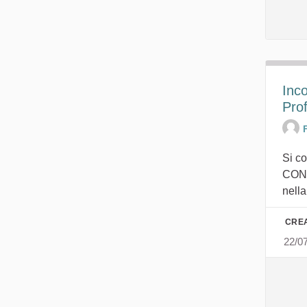
Inco
Pro
Si c
CONF
nella.
CREA
22/0