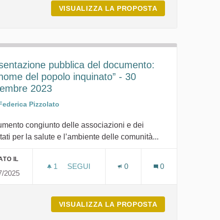
NVENZIONE PER L’ISTITUZIONE CENTRO PERMANENTE DI
VISUALIZZA LA PROPOSTA
OBIETTIVO SPEC
sentazione pubblica del documento:
 nome del popolo inquinato” - 30
tembre 2023
Federica Pizzolato
mento congiunto delle associazioni e dei
ati per la salute e l’ambiente delle comunità...
ATO IL
1
1 SOSTENITORI
SEGUI
0
0
7/2025
ELLA PROF.SSA SANTORO - 29 SETTEMBRE 2023
PRESENTAZIONE PUBBLICA DEL DOCUMENT
A COMUNITÀ: LETTURA DELLA PROF.SSA SANTORO - 29 S
VISUALIZZA LA PROPOSTA
PRESENTAZIONE 