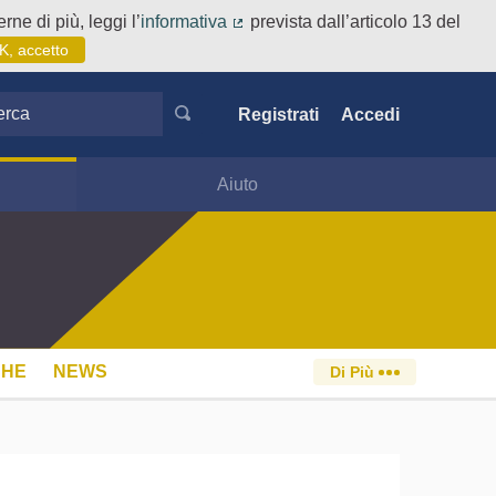
rne di più, leggi l’
informativa
prevista dall’articolo 13 del
(Collegamento esterno)
K, accetto
ca
Registrati
Accedi
Aiuto
CHE
NEWS
Di Più