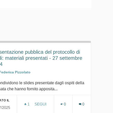
sentazione pubblica del protocollo di
di: materiali presentati - 27 settembre
4
Federica Pizzolato
ondividono le slides presentate dagli ospiti della
nata che hanno fornito apposita...
ATO IL
1
1 SOSTENITORI
SEGUI
0
0
7/2025
 OHCS E STATO DELL’ARTE: MATERIALI PRESENTATI - 5 DI
PRESENTAZIONE PUBBLICA DEL PROTOCOL