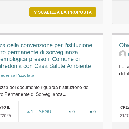
VISUALIZZA LA PROPOSTA
PRESENTAZIONE 
a della convenzione per l’istituzione
Obi
tro permanente di sorveglianza
demiologica presso il Comune di
fredonia con Casa Salute Ambiente
La s
di In
Federica Pizzolato
zza del documento riguarda l’istituzione del
ro Permanente di Sorveglianza...
TO IL
CRE
1
1 SOSTENITORI
SEGUI
0
0
7/2025
21/0
BOZZA DELLA CONVENZIONE PER L’ISTI