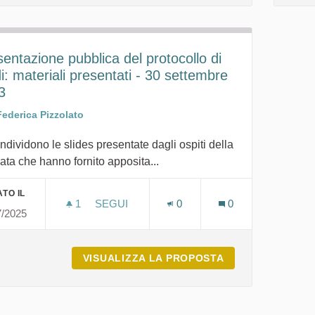
entazione pubblica del protocollo di
i: materiali presentati - 30 settembre
3
Federica Pizzolato
ndividono le slides presentate dagli ospiti della
ata che hanno fornito apposita...
TO IL
1
1 SOSTENITORI
SEGUI
0
0
7/2025
PRESENTAZIONE PUBBLICA DEL PROTOCOLL
VISUALIZZA LA PROPOSTA
PRESENTAZIONE 