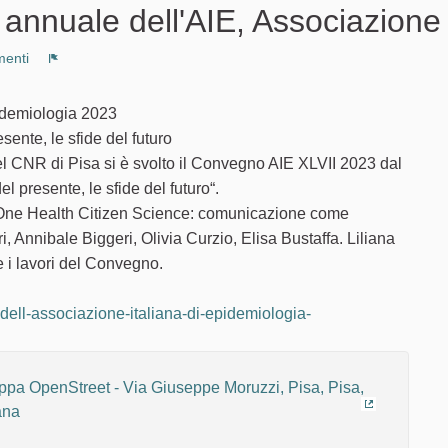
nnuale dell'AIE, Associazione 
enti
Segnala un problema
idemiologia 2023
nte, le sfide del futuro
del CNR di Pisa si è svolto il Convegno AIE XLVII 2023 dal
 presente, le sfide del futuro“.
 "One Health Citizen Science: comunicazione come
, Annibale Biggeri, Olivia Curzio, Elisa Bustaffa. Liliana
e i lavori del Convegno.
-dell-associazione-italiana-di-epidemiologia-
no)
(Collegame