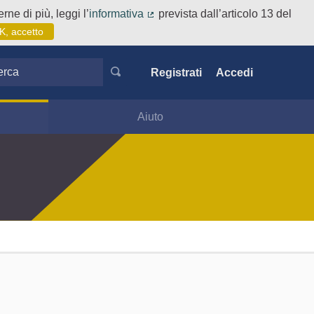
rne di più, leggi l’
informativa
prevista dall’articolo 13 del
(Collegamento esterno)
K, accetto
ca
Registrati
Accedi
Aiuto