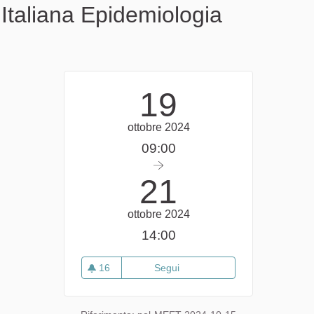
Italiana Epidemiologia
19
ottobre 2024
09:00
21
ottobre 2024
14:00
16
Segui
Evento 2023 - Convegno annual
16 sostenitori
nto esterno)