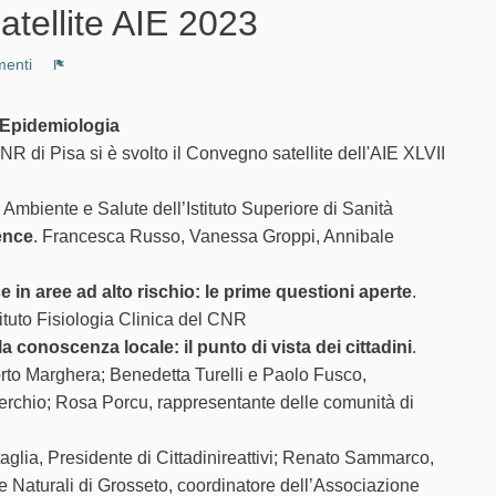
tellite AIE 2023
enti
Segnala un problema
i Epidemiologia
CNR di Pisa si è svolto il Convegno satellite dell'AIE XLVII
Ambiente e Salute dell’Istituto Superiore di Sanità
ence
. Francesca Russo, Vanessa Groppi, Annibale
 in aree ad alto rischio: le prime questioni aperte
.
tituto Fisiologia Clinica del CNR
lla conoscenza locale: il punto di vista dei cittadini
.
orto Marghera; Benedetta Turelli e Paolo Fusco,
Serchio; Rosa Porcu, rappresentante delle comunità di
ttaglia, Presidente di Cittadinireattivi; Renato Sammarco,
e Naturali di Grosseto, coordinatore dell’Associazione