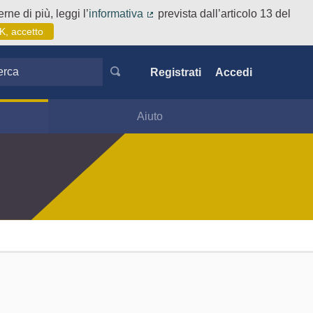
rne di più, leggi l’
informativa
prevista dall’articolo 13 del
(Collegamento esterno)
K, accetto
ca
Registrati
Accedi
Aiuto