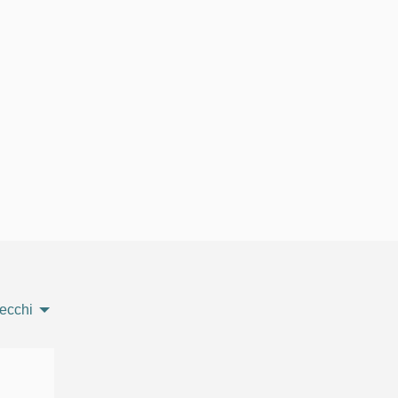
nto esterno)
ecchi