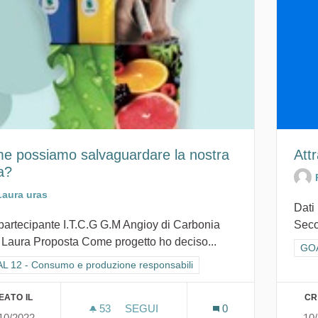
e possiamo salvaguardare la nostra
Att
a?
Laura uras
Dati 
 partecipante I.T.C.G G.M Angioy di Carbonia
Seco
 Laura Proposta Come progetto ho deciso...
Fil
GOA
ra i risultati per categoria: GOAL 12 - Consumo e produzione responsabi
L 12 - Consumo e produzione responsabili
EATO IL
CR
53
53 SOSTENITORI
SEGUI
0
10/2022
10