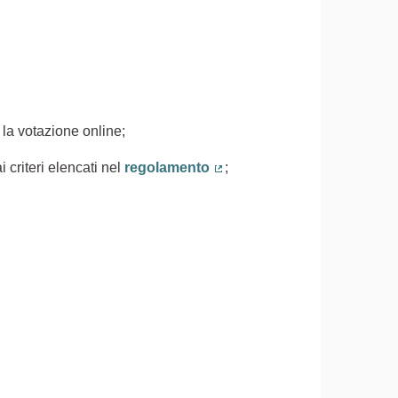
 la votazione online;
 criteri elencati nel
regolamento
;
(Collegamento esterno)