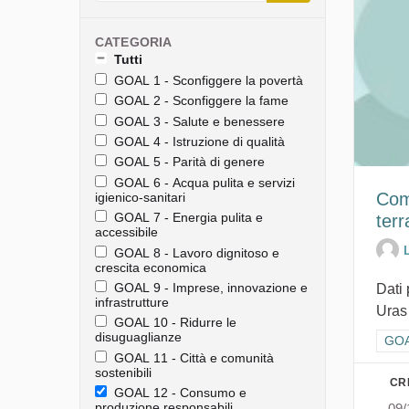
CATEGORIA
Tutti
GOAL 1 - Sconfiggere la povertà
GOAL 2 - Sconfiggere la fame
GOAL 3 - Salute e benessere
GOAL 4 - Istruzione di qualità
GOAL 5 - Parità di genere
GOAL 6 - Acqua pulita e servizi
Com
igienico-sanitari
GOAL 7 - Energia pulita e
terr
accessibile
GOAL 8 - Lavoro dignitoso e
crescita economica
GOAL 9 - Imprese, innovazione e
Dati
infrastrutture
Uras
GOAL 10 - Ridurre le
disuguaglianze
Filt
GOA
GOAL 11 - Città e comunità
sostenibili
CR
GOAL 12 - Consumo e
produzione responsabili
09/