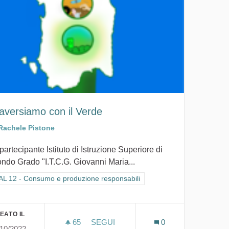
raversiamo con il Verde
Rachele Pistone
partecipante Istituto di Istruzione Superiore di
ndo Grado "I.T.C.G. Giovanni Maria...
tra i risultati per categoria: GOAL 12 - Consumo e produzione responsabi
L 12 - Consumo e produzione responsabili
li
EATO IL
65
65 SOSTENITORI
SEGUI
0
/10/2022