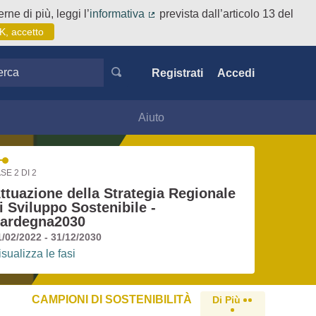
rne di più, leggi l’
informativa
prevista dall’articolo 13 del
(Collegamento esterno)
K, accetto
ca
Registrati
Accedi
Aiuto
SE 2 DI 2
ttuazione della Strategia Regionale
i Sviluppo Sostenibile -
ardegna2030
1/02/2022 - 31/12/2030
isualizza le fasi
CAMPIONI DI SOSTENIBILITÀ
Di Più