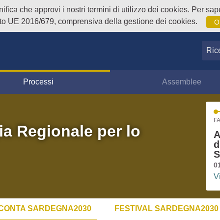
fica che approvi i nostri termini di utilizzo dei cookies. Per sape
o UE 2016/679, comprensiva della gestione dei cookies.
O
Ricer
Processi
Assemblee
FA
ia Regionale per lo
A
d
S
0
V
CONTA SARDEGNA2030
FESTIVAL SARDEGNA2030