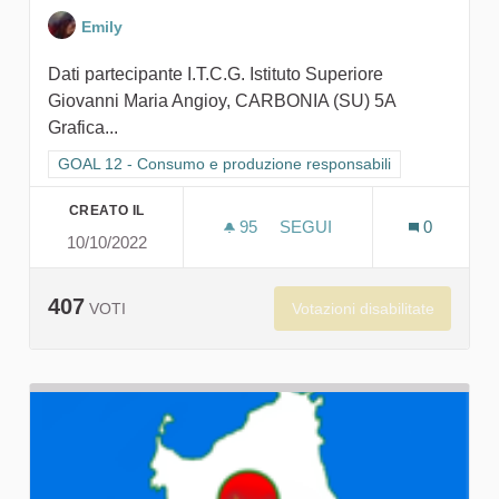
Emily
Dati partecipante I.T.C.G. Istituto Superiore
Giovanni Maria Angioy, CARBONIA (SU) 5A
Grafica...
Filtra i risultati per categoria: GOAL 12 - Consumo e produzion
GOAL 12 - Consumo e produzione responsabili
CREATO IL
95
95 SOSTENITORI
SEGUI
0
10/10/2022
BASTANO GESTI PICCOLIS
407
Votazioni disabilitate
VOTI