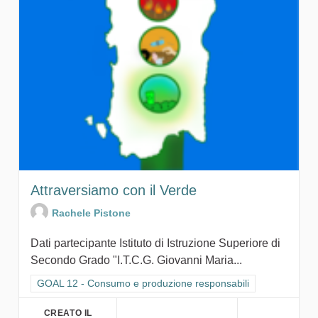
Attraversiamo con il Verde
Rachele Pistone
Dati partecipante Istituto di Istruzione Superiore di
Secondo Grado "I.T.C.G. Giovanni Maria...
Filtra i risultati per categoria: GOAL 12 - Consumo e produzion
GOAL 12 - Consumo e produzione responsabili
CREATO IL