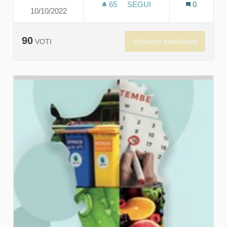
65
65 SOSTENITORI
SEGUI
0
10/10/2022
ATTRAVERSIAMO CON IL 
90
Votazioni disabilitate
VOTI