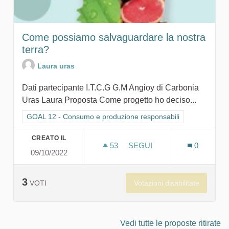
Come possiamo salvaguardare la nostra
terra?
Laura uras
Dati partecipante I.T.C.G G.M Angioy di Carbonia
Uras Laura Proposta Come progetto ho deciso...
Filtra i risultati per categoria: GOAL 12 - Consumo e produzion
GOAL 12 - Consumo e produzione responsabili
CREATO IL
53
53 SOSTENITORI
SEGUI
0
09/10/2022
COME POSSIAMO SALVAG
3
Votazioni disabilitate
VOTI
Vedi tutte le proposte ritirate