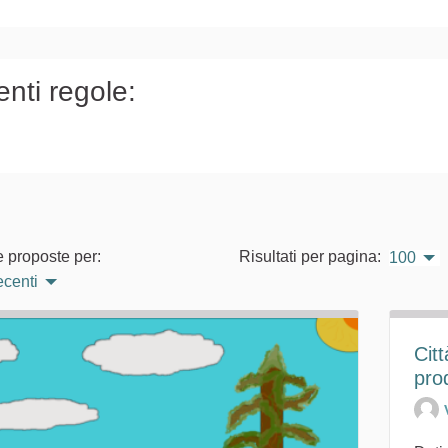
)
enti regole:
e proposte per:
Risultati per pagina:
100
ecenti
Cit
pro