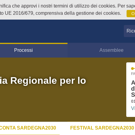
fica che approvi i nostri termini di utilizzo dei cookies. Per sape
o UE 2016/679, comprensiva della gestione dei cookies.
O
Ricer
Processi
Assemblee
FA
ia Regionale per lo
A
d
S
0
V
CONTA SARDEGNA2030
FESTIVAL SARDEGNA2030