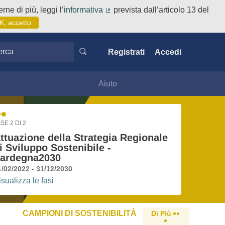
rne di più, leggi l’
informativa
prevista dall’articolo 13 del
(Collegamento esterno)
K, accetto
ca
Registrati
Accedi
Aiuto
SE 2 DI 2
ttuazione della Strategia Regionale
i Sviluppo Sostenibile -
ardegna2030
1/02/2022 - 31/12/2030
isualizza le fasi
CAMPIONI DI SOSTENIBILITÀ
Di Più