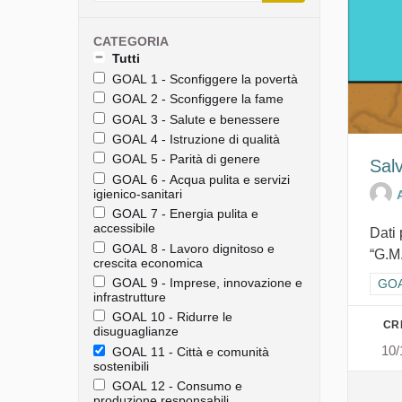
CATEGORIA
Tutti
GOAL 1 - Sconfiggere la povertà
GOAL 2 - Sconfiggere la fame
GOAL 3 - Salute e benessere
GOAL 4 - Istruzione di qualità
GOAL 5 - Parità di genere
Sal
GOAL 6 - Acqua pulita e servizi
igienico-sanitari
GOAL 7 - Energia pulita e
accessibile
Dati 
GOAL 8 - Lavoro dignitoso e
“G.M
crescita economica
GOAL 9 - Imprese, innovazione e
Filt
GOAL
infrastrutture
GOAL 10 - Ridurre le
CR
disuguaglianze
10/
GOAL 11 - Città e comunità
sostenibili
GOAL 12 - Consumo e
produzione responsabili