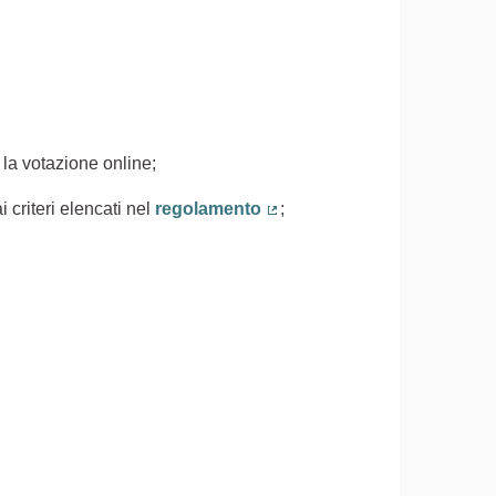
 la votazione online;
 criteri elencati nel
regolamento
;
(Collegamento esterno)