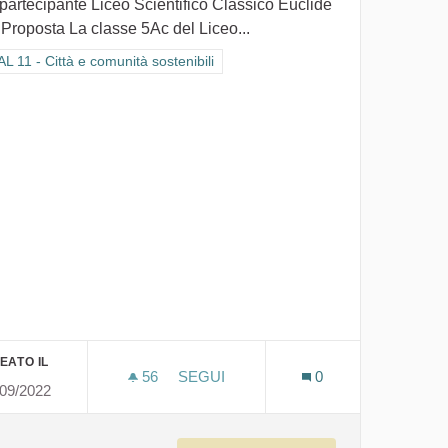
 partecipante Liceo Scientifico Classico Euclide
 Proposta La classe 5Ac del Liceo...
ra i risultati per categoria: GOAL 11 - Città e comunità sostenibili
L 11 - Città e comunità sostenibili
EATO IL
56
56 SOSTENITORI
SEGUI
0
/09/2022
CITTÀ E COMUNITÀ SOSTENIBILI, C