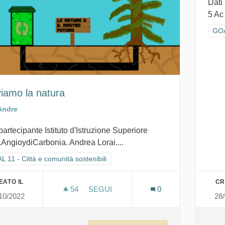
Dati
5 Ac
Filt
GOA
viamo la natura
Andre
partecipante Istituto d'Istruzione Superiore
.AngioydiCarbonia. Andrea Lorai....
ra i risultati per categoria: GOAL 11 - Città e comunità sostenibili
 11 - Città e comunità sostenibili
EATO IL
CR
54
54 SOSTENITORI
SEGUI
0
10/2022
28
SALVIAMO LA NATURA