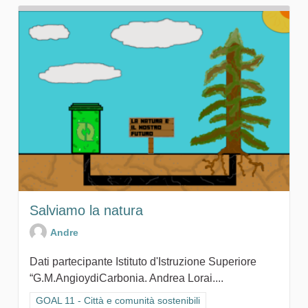
Salviamo la natura
Andre
Dati partecipante Istituto d'Istruzione Superiore
“G.M.AngioydiCarbonia. Andrea Lorai....
Filtra i risultati per categoria: GOAL 11 - Città e comunità sosten
GOAL 11 - Città e comunità sostenibili