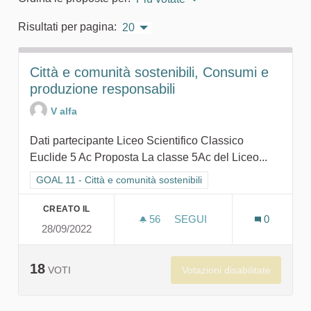
Risultati per pagina:
20
Città e comunità sostenibili, Consumi e
produzione responsabili
V alfa
Dati partecipante Liceo Scientifico Classico
Euclide 5 Ac Proposta La classe 5Ac del Liceo...
Filtra i risultati per categoria: GOAL 11 - Città e comunità sosten
GOAL 11 - Città e comunità sostenibili
CREATO IL
56
56 SOSTENITORI
SEGUI
0
28/09/2022
CITTÀ E COMUNITÀ SOSTE
18
Votazioni disabilitate
VOTI