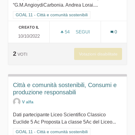
“G.M.AngioydiCarbonia. Andrea Lorai....
Filtra i risultati per categoria: GOAL 11 - Città e comunità sosten
GOAL 11 - Città e comunità sostenibili
CREATO IL
54
54 SOSTENITORI
SEGUI
0
10/10/2022
SALVIAMO LA NATURA
2
Votazioni disabilitate
VOTI
Città e comunità sostenibili, Consumi e
produzione responsabili
V alfa
Dati partecipante Liceo Scientifico Classico
Euclide 5 Ac Proposta La classe 5Ac del Liceo...
Filtra i risultati per categoria: GOAL 11 - Città e comunità sosten
GOAL 11 - Città e comunità sostenibili