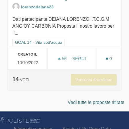
lorenzodeiana23
Dati partecipante DEIANA LORENZO I.T.C.G.M
ANGIOY CARBONIA Proposta Il nostro lavoro per
il...
Filtra i risultati per categoria: GOAL 14 - Vita sott'acqua
GOAL 14 - Vita sott'acqua
CREATO IL
56
56 SOSTENITORI
SEGUI
0
10/10/2022
SAVE THE SEA-DON'T QUIT
14
Votazioni disabilitate
VOTI
Vedi tutte le proposte ritirate
Informativa privacy
Scarica i file Open Data