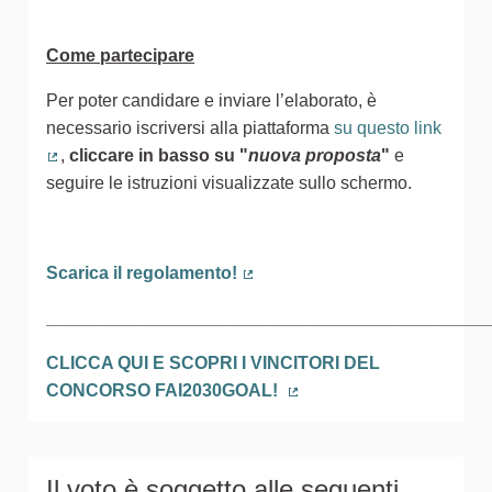
Come partecipare
Per poter candidare e inviare l’elaborato, è
necessario iscriversi alla piattaforma
su questo link
,
cliccare in basso
su
"
nuova proposta
"
e
(Collegamento esterno)
seguire le istruzioni visualizzate sullo schermo.
Scarica il regolamento!
(Collegamento esterno)
_____________________________________________
CLICCA QUI E SCOPRI I VINCITORI DEL
CONCORSO FAI2030GOAL!
(Collegamento esterno)
Il voto è soggetto alle seguenti