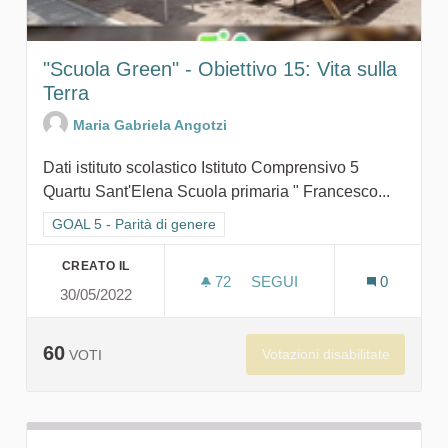
"Scuola Green" - Obiettivo 15: Vita sulla
Terra
Maria Gabriela Angotzi
Dati istituto scolastico Istituto Comprensivo 5
Quartu Sant'Elena Scuola primaria " Francesco...
Filtra i risultati per categoria: GOAL 5 - Parità di genere
GOAL 5 - Parità di genere
CREATO IL
72
72 SOSTENITORI
SEGUI
0
30/05/2022
"SCUOLA GR
60
Votazioni disabilitate
VOTI