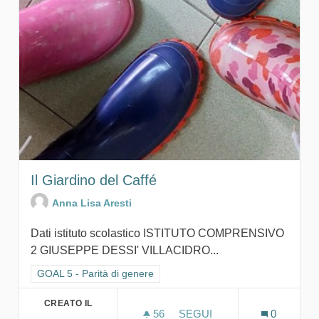
Il Giardino del Caffé
Anna Lisa Aresti
Dati istituto scolastico ISTITUTO COMPRENSIVO
2 GIUSEPPE DESSI' VILLACIDRO...
Filtra i risultati per categoria: GOAL 5 - Parità di genere
GOAL 5 - Parità di genere
CREATO IL
56
56 SOSTENITORI
SEGUI
0