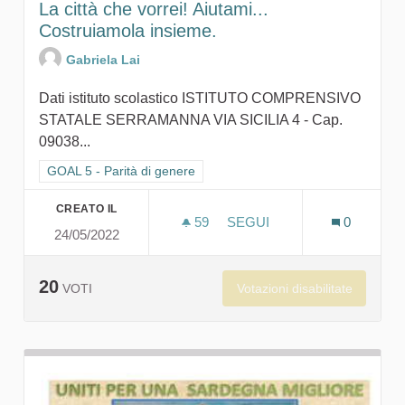
La città che vorrei! Aiutami...
Costruiamola insieme.
Gabriela Lai
Dati istituto scolastico ISTITUTO COMPRENSIVO
STATALE SERRAMANNA VIA SICILIA 4 - Cap.
09038...
Filtra i risultati per categoria: GOAL 5 - Parità di genere
GOAL 5 - Parità di genere
CREATO IL
59
59 SOSTENITORI
SEGUI
0
24/05/2022
LA CITTÀ CHE VORREI! AIU
20
Votazioni disabilitate
VOTI