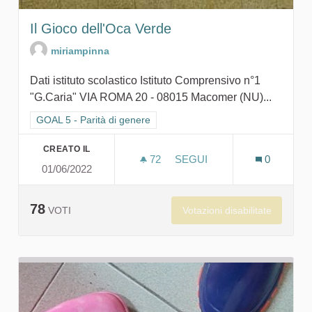
Il Gioco dell'Oca Verde
miriampinna
Dati istituto scolastico Istituto Comprensivo n°1
"G.Caria" VIA ROMA 20 - 08015 Macomer (NU)...
Filtra i risultati per categoria: GOAL 5 - Parità di genere
GOAL 5 - Parità di genere
CREATO IL
72
72 SOSTENITORI
SEGUI
0
01/06/2022
IL GIOCO DELL'OCA VERD
78
Votazioni disabilitate
VOTI