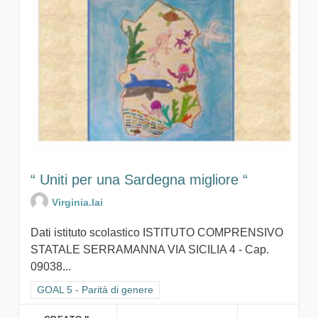
“ Uniti per una Sardegna migliore “
Virginia.lai
Dati istituto scolastico ISTITUTO COMPRENSIVO
STATALE SERRAMANNA VIA SICILIA 4 - Cap.
09038...
Filtra i risultati per categoria: GOAL 5 - Parità di genere
GOAL 5 - Parità di genere