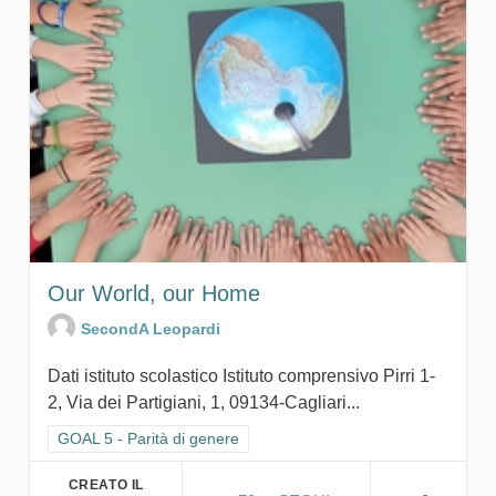
Our World, our Home
SecondA Leopardi
Dati istituto scolastico Istituto comprensivo Pirri 1-
2, Via dei Partigiani, 1, 09134-Cagliari...
Filtra i risultati per categoria: GOAL 5 - Parità di genere
GOAL 5 - Parità di genere
CREATO IL