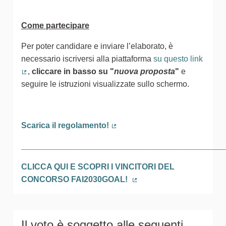
Come partecipare
Per poter candidare e inviare l’elaborato, è
necessario iscriversi alla piattaforma
su questo link
,
cliccare in basso
su
"
nuova proposta
"
e
(Collegamento esterno)
seguire le istruzioni visualizzate sullo schermo.
Scarica il regolamento!
(Collegamento esterno)
_____________________________________________
CLICCA QUI E SCOPRI I VINCITORI DEL
CONCORSO FAI2030GOAL!
(Collegamento esterno)
Il voto è soggetto alle seguenti