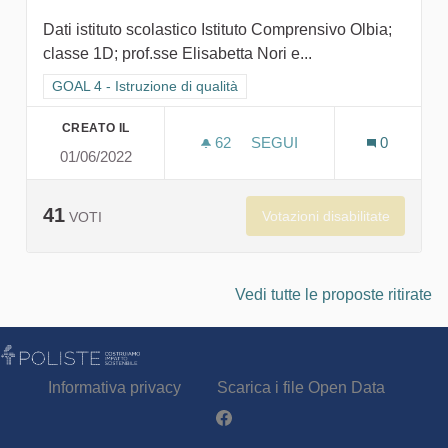
Dati istituto scolastico Istituto Comprensivo Olbia;
classe 1D; prof.sse Elisabetta Nori e...
Filtra i risultati per categoria: GOAL 4 - Istruzione di qualità
GOAL 4 - Istruzione di qualità
CREATO IL
62
62 SOSTENITORI
SEGUI
0
01/06/2022
L'ACQUA, UN TESORO NEL
41
Votazioni disabilitate
VOTI
Vedi tutte le proposte ritirate
Informativa privacy
Scarica i file Open Data
Partecipa - Poliste su Facebook