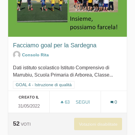
Facciamo goal per la Sardegna
Consolo Rita
Dati istituto scolastico Istituto Comprensivo di
Marrubiu, Scuola Primaria di Arborea, Classe...
Filtra i risultati per categoria: GOAL 4 - Istruzione di qualità
GOAL 4 - Istruzione di qualità
CREATO IL
63
63 SOSTENITORI
SEGUI
0
31/05/2022
FACCIAMO GOAL PER LA 
52
Votazioni disabilitate
VOTI