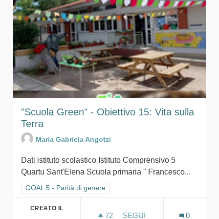
"Scuola Green" - Obiettivo 15: Vita sulla
Terra
Maria Gabriela Angotzi
Dati istituto scolastico Istituto Comprensivo 5
Quartu Sant'Elena Scuola primaria " Francesco...
Filtra i risultati per categoria: GOAL 5 - Parità di genere
GOAL 5 - Parità di genere
CREATO IL
72
72 SOSTENITORI
SEGUI
0