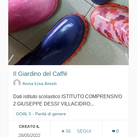
Il Giardino del Caffé
Anna Lisa Aresti
Dati istituto scolastico ISTITUTO COMPRENSIVO
2 GIUSEPPE DESSI' VILLACIDRO...
Filtra i risultati per categoria: GOAL 5 - Parità di genere
GOAL 5 - Parità di genere
CREATO IL
56
56 SOSTENITORI
SEGUI
0
28/05/2022
IL GIARDINO DEL CAFFÉ