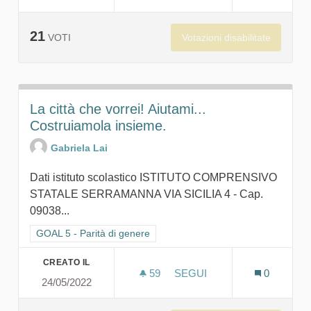
21
Votazioni disabilitate
VOTI
La città che vorrei! Aiutami...
Costruiamola insieme.
Gabriela Lai
Dati istituto scolastico ISTITUTO COMPRENSIVO
STATALE SERRAMANNA VIA SICILIA 4 - Cap.
09038...
Filtra i risultati per categoria: GOAL 5 - Parità di genere
GOAL 5 - Parità di genere
CREATO IL
59
59 SOSTENITORI
SEGUI
0
24/05/2022
LA CITTÀ CHE VORREI! AIU