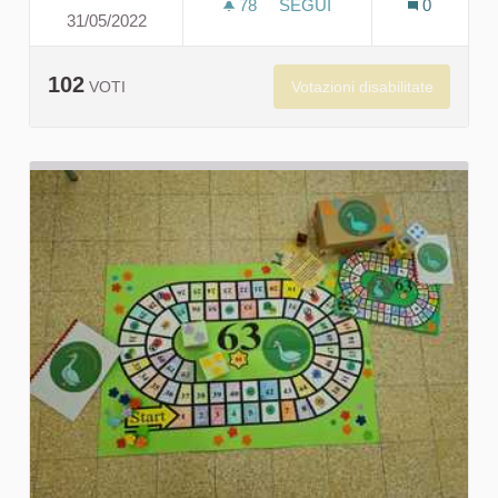
78
78 SOSTENITORI
SEGUI
0
31/05/2022
OUR WORLD, OUR HOME
102
Votazioni disabilitate
VOTI