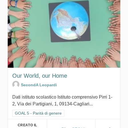
Our World, our Home
SecondA Leopardi
Dati istituto scolastico Istituto comprensivo Pirri 1-
2, Via dei Partigiani, 1, 09134-Cagliari...
Filtra i risultati per categoria: GOAL 5 - Parità di genere
GOAL 5 - Parità di genere
CREATO IL