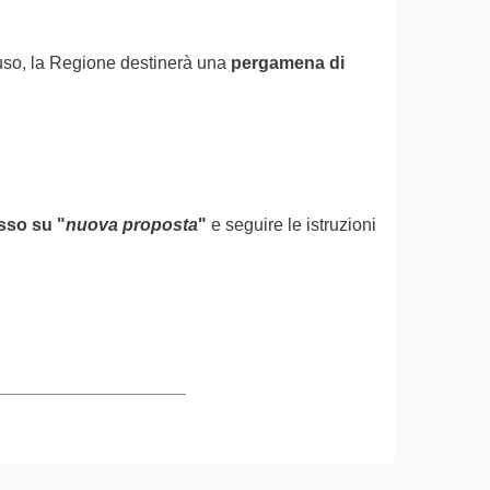
ofuso, la Regione destinerà una
pergamena di
asso
su
"
nuova proposta
"
e seguire le istruzioni
terno)
___________________