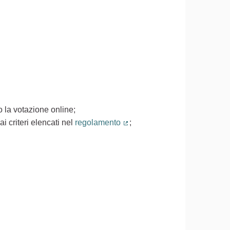
 la votazione online;
i criteri elencati nel
regolamento
;
(Collegamento esterno)