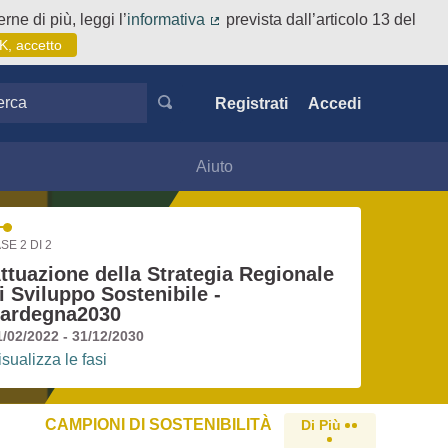
rne di più, leggi l’
informativa
prevista dall’articolo 13 del
(Collegamento esterno)
K, accetto
ca
Registrati
Accedi
Aiuto
SE 2 DI 2
ttuazione della Strategia Regionale
i Sviluppo Sostenibile -
ardegna2030
1/02/2022 - 31/12/2030
isualizza le fasi
CAMPIONI DI SOSTENIBILITÀ
Di Più