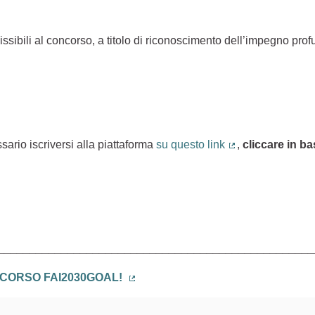
ssibili al concorso, a titolo di riconoscimento dell’impegno pr
sario iscriversi alla piattaforma
su questo link
,
cliccare in b
(Collegamento es
)
__________________________________________________
ONCORSO FAI2030GOAL!
(Collegamento esterno)