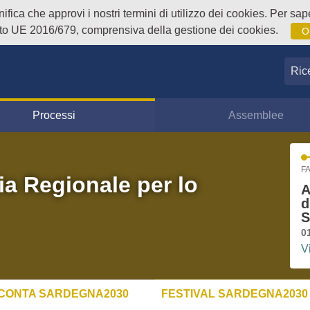
fica che approvi i nostri termini di utilizzo dei cookies. Per sape
o UE 2016/679, comprensiva della gestione dei cookies.
O
Ricer
Processi
Assemblee
FA
ia Regionale per lo
A
d
S
0
V
CONTA SARDEGNA2030
FESTIVAL SARDEGNA2030