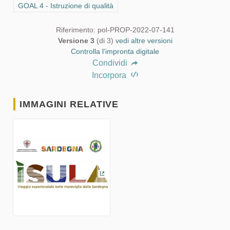
Filtra i risultati per categoria: GOAL 4 - Istruzione di qualità
GOAL 4 - Istruzione di qualità
Riferimento: pol-PROP-2022-07-141
Versione 3
(di 3)
vedi altre versioni
Controlla l'impronta digitale
Condividi
Incorpora
IMMAGINI RELATIVE
(Collegamento esterno)