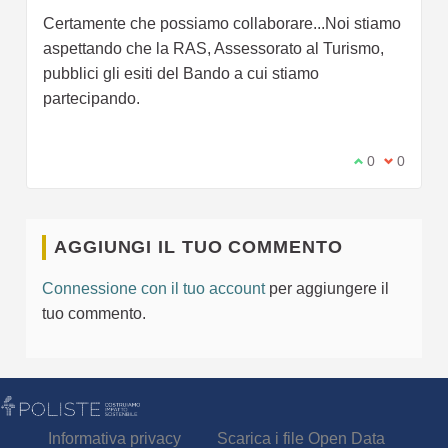
Certamente che possiamo collaborare...Noi stiamo
aspettando che la RAS, Assessorato al Turismo,
pubblici gli esiti del Bando a cui stiamo
partecipando.
Sono d'accord
0
Non sono
0
AGGIUNGI IL TUO COMMENTO
Connessione con il tuo account
per aggiungere il
tuo commento.
Informativa privacy
Scarica i file Open Data