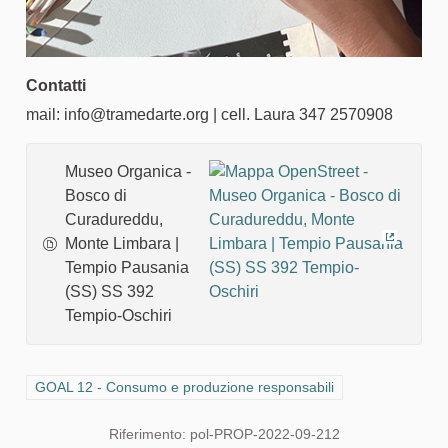
Contatti
mail: info@tramedarte.org | cell. Laura 347 2570908
Museo Organica -
Bosco di
Curadureddu,
Monte Limbara |
(Collega
Tempio Pausania
(SS) SS 392
Tempio-Oschiri
Filtra i risultati per categoria: GOAL 12 - Consumo e produzione 
GOAL 12 - Consumo e produzione responsabili
Riferimento: pol-PROP-2022-09-212