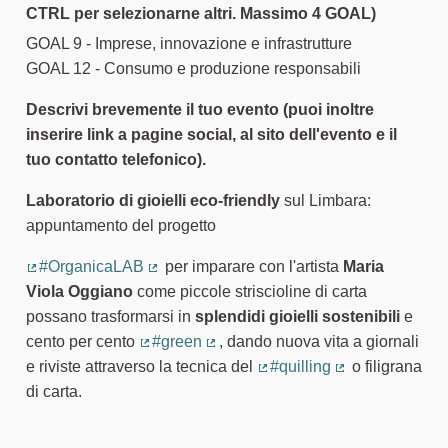
CTRL per selezionarne altri. Massimo 4 GOAL)
GOAL 9 - Imprese, innovazione e infrastrutture
GOAL 12 - Consumo e produzione responsabili
Descrivi brevemente il tuo evento (puoi inoltre
inserire link a pagine social, al sito dell'evento e il
tuo contatto telefonico).
Laboratorio di gioielli eco-friendly
sul Limbara:
appuntamento del progetto
#OrganicaLAB
per imparare con l'artista
Maria
(Collegamento esterno)
(Collegamento esterno)
Viola Oggiano
come piccole striscioline di carta
possano trasformarsi in
splendidi gioielli sostenibili
e
cento per cento
#green
, dando nuova vita a giornali
(Collegamento esterno)
(Collegamento esterno)
e riviste attraverso la tecnica del
#quilling
o filigrana
(Collegamento esterno)
(Collegamento 
di carta.