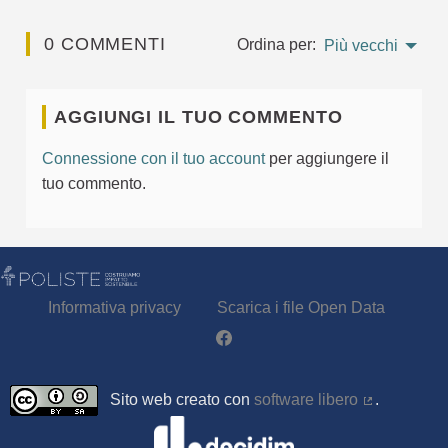
0 COMMENTI
Ordina per:
Più vecchi
AGGIUNGI IL TUO COMMENTO
Connessione con il tuo account
per aggiungere il
tuo commento.
Informativa privacy
Scarica i file Open Data
Partecipa - Poliste su Facebook
Sito web creato con
software libero
.
(Collegamen