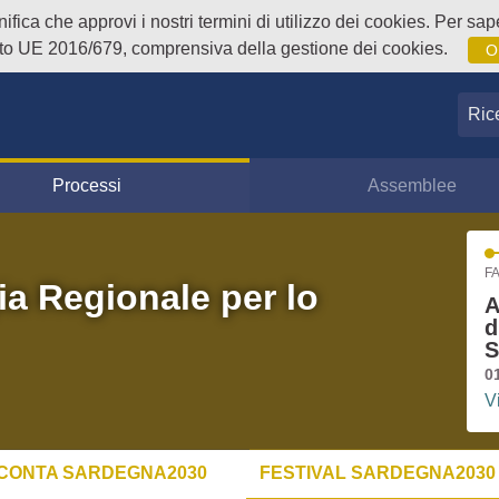
fica che approvi i nostri termini di utilizzo dei cookies. Per sape
o UE 2016/679, comprensiva della gestione dei cookies.
O
Ricer
Processi
Assemblee
FA
ia Regionale per lo
A
d
S
0
V
CONTA SARDEGNA2030
FESTIVAL SARDEGNA2030