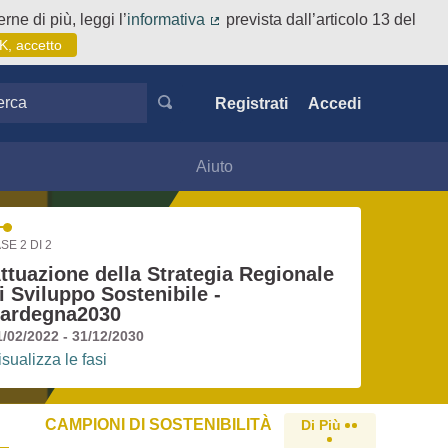
rne di più, leggi l’
informativa
prevista dall’articolo 13 del
(Collegamento esterno)
K, accetto
ca
Registrati
Accedi
Aiuto
SE 2 DI 2
ttuazione della Strategia Regionale
i Sviluppo Sostenibile -
ardegna2030
1/02/2022 - 31/12/2030
isualizza le fasi
CAMPIONI DI SOSTENIBILITÀ
Di Più