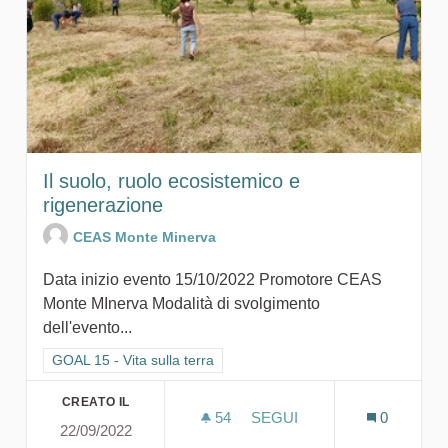
Il suolo, ruolo ecosistemico e
rigenerazione
CEAS Monte Minerva
Data inizio evento 15/10/2022 Promotore CEAS
Monte MInerva Modalità di svolgimento
dell'evento...
Filtra i risultati per categoria: GOAL 15 - Vita sulla terra
GOAL 15 - Vita sulla terra
CREATO IL
54
54 SOSTENITORI
SEGUI
0
22/09/2022
IL SUOLO, RUOLO ECOSIS