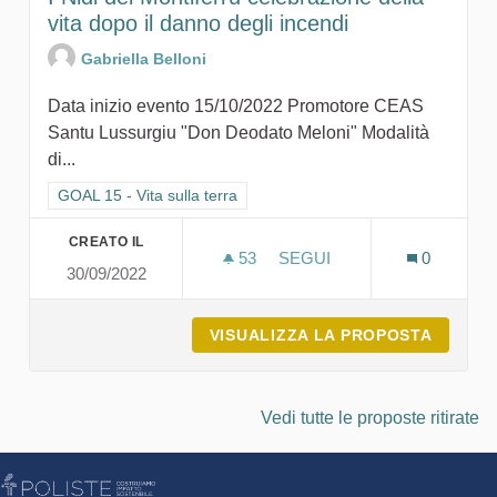
vita dopo il danno degli incendi
Gabriella Belloni
Data inizio evento 15/10/2022 Promotore CEAS
Santu Lussurgiu "Don Deodato Meloni" Modalità
di...
Filtra i risultati per categoria: GOAL 15 - Vita sulla terra
GOAL 15 - Vita sulla terra
CREATO IL
53
53 SOSTENITORI
SEGUI
0
30/09/2022
I NIDI DEL MONTIFERRU C
VISUALIZZA LA PROPOSTA
I NIDI
Vedi tutte le proposte ritirate