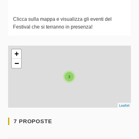
Clicca sulla mappa e visualizza gli eventi del
Festival che si terranno in presenza!
L'elemento seguente è una mappa che presenta gli elementi 
+
−
3
Leaflet
7 PROPOSTE