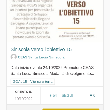
Siniscola verso l'obiettivo 15
CEAS Santa Lucia Siniscola
Data inizio evento 24/10/2022 Promotore CEAS
Santa Lucia Siniscola Modalità di svolgimento...
Filtra i risultati per categoria: GOAL 15 - Vita sulla terra
GOAL 15 - Vita sulla terra
CREATO IL
54
54 SOSTENITORI
SEGUI
0
10/10/2022
SINISCOLA VERSO L'OBIET