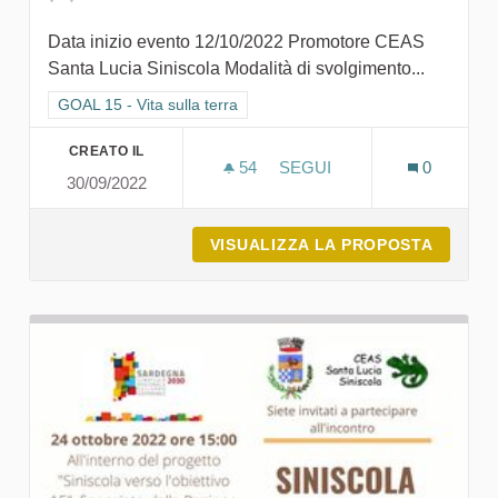
Data inizio evento 12/10/2022 Promotore CEAS
Santa Lucia Siniscola Modalità di svolgimento...
Filtra i risultati per categoria: GOAL 15 - Vita sulla terra
GOAL 15 - Vita sulla terra
CREATO IL
54
54 SOSTENITORI
SEGUI
0
30/09/2022
CEAS APERTI E LA SECON
VISUALIZZA LA PROPOSTA
CEAS A