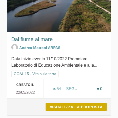
Dal fiume al mare
Andrea Motroni ARPAS
Data inizio evento 11/10/2022 Promotore
Laboratorio di Educazione Ambientale e alla...
Filtra i risultati per categoria: GOAL 15 - Vita sulla terra
GOAL 15 - Vita sulla terra
CREATO IL
54
54 SOSTENITORI
SEGUI
0
22/09/2022
DAL FIUME AL MARE
VISUALIZZA LA PROPOSTA
DAL FI