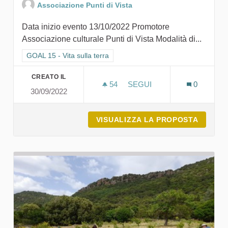
Associazione Punti di Vista
Data inizio evento 13/10/2022 Promotore
Associazione culturale Punti di Vista Modalità di...
Filtra i risultati per categoria: GOAL 15 - Vita sulla terra
GOAL 15 - Vita sulla terra
CREATO IL
54
54 SOSTENITORI
SEGUI
0
30/09/2022
MINIMÙ. MINIMUSEO DEL 
VISUALIZZA LA PROPOSTA
MINIMÙ