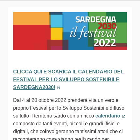
CLICCA QUI E SCARICA IL CALENDARIO DEL
FESTIVAL PER LO SVILUPPO SOSTENIBILE
SARDEGNA2030!
(Collegamento esterno)
Dal 4 al 20 ottobre 2022 prenderà vita un vero e
proprio Festival per lo Sviluppo Sostenibile diffuso
su tutto il territorio sardo con un ricco
calendario
(Colleg
composto da tanti eventi, piccoli e grandi, fisici e
digitali, che coinvolgeranno tantissimi attori che ci
racconteranno cosa stanno realizzando per