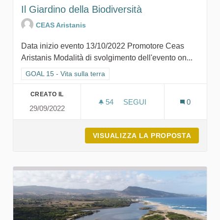
Il Giardino della Biodiversità
CEAS Aristanis
Data inizio evento 13/10/2022 Promotore Ceas
Aristanis Modalità di svolgimento dell'evento on...
Filtra i risultati per categoria: GOAL 15 - Vita sulla terra
GOAL 15 - Vita sulla terra
CREATO IL
54
54 SOSTENITORI
SEGUI
0
29/09/2022
IL GIARDINO DELLA BIODI
VISUALIZZA LA PROPOSTA
IL GIA