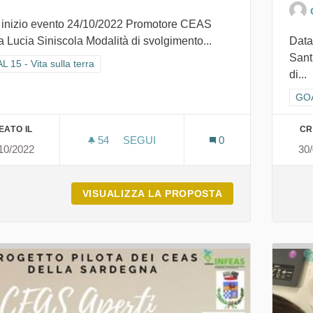
 inizio evento 24/10/2022 Promotore CEAS
 Lucia Siniscola Modalità di svolgimento...
Data
Sant
ra i risultati per categoria: GOAL 15 - Vita sulla terra
 15 - Vita sulla terra
di...
Filt
GOAL
EATO IL
CR
54
54 SOSTENITORI
SEGUI
0
10/2022
30
SINISCOLA VERSO L'OBIETTIVO 15
VISUALIZZA LA PROPOSTA
SINISCOLA VERS