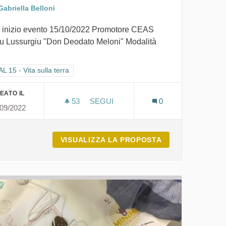
Gabriella Belloni
 inizio evento 15/10/2022 Promotore CEAS
u Lussurgiu "Don Deodato Meloni" Modalità
ra i risultati per categoria: GOAL 15 - Vita sulla terra
 15 - Vita sulla terra
EATO IL
53
53 SOSTENITORI
SEGUI
0
/09/2022
I NIDI DEL MONTIFERRU CELEBRAZI
O L'OBIETTIVO 15
VISUALIZZA LA PROPOSTA
I NIDI DEL MON