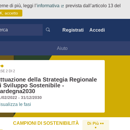
rne di più, leggi l’
informativa
prevista dall’articolo 13 del
(Collegamento esterno)
K, accetto
ca
Registrati
Accedi
Aiuto
SE 2 DI 2
ttuazione della Strategia Regionale
i Sviluppo Sostenibile -
ardegna2030
1/02/2022 - 31/12/2030
isualizza le fasi
CAMPIONI DI SOSTENIBILITÀ
Di Più