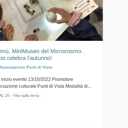
imù. MiniMuseo del Microcosmo.
cio celebra l'autunno!
Associazione Punti di Vista
 inizio evento 13/10/2022 Promotore
iazione culturale Punti di Vista Modalità di...
ra i risultati per categoria: GOAL 15 - Vita sulla terra
 15 - Vita sulla terra