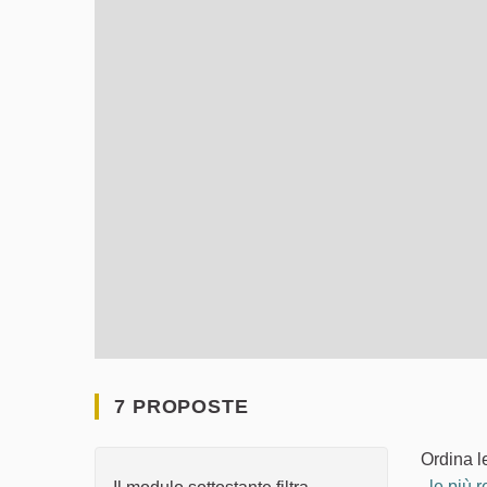
7 PROPOSTE
Ordina l
le più r