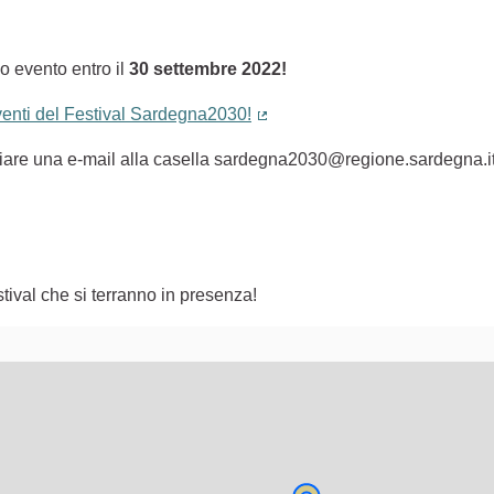
o evento entro il
30 settembre 2022!
eventi del Festival Sardegna2030!
(Collegamento esterno)
nviare una e-mail alla casella sardegna2030@regione.sardegna.i
tival che si terranno in presenza!
lementi di questa pagina come punti della mappa. L'elemento pu