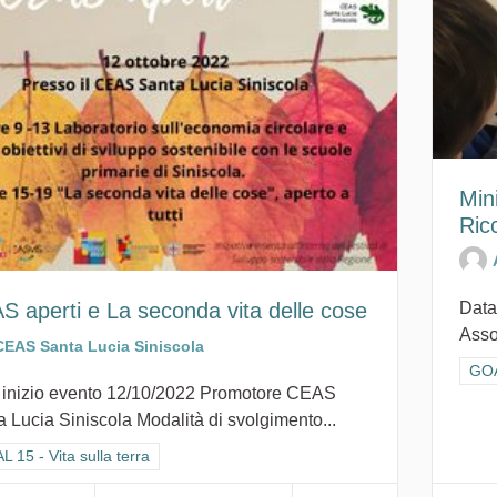
Min
Ric
S aperti e La seconda vita delle cose
Data
Assoc
CEAS Santa Lucia Siniscola
Filt
GOAL
 inizio evento 12/10/2022 Promotore CEAS
 Lucia Siniscola Modalità di svolgimento...
ra i risultati per categoria: GOAL 15 - Vita sulla terra
 15 - Vita sulla terra