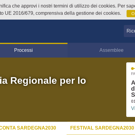
fica che approvi i nostri termini di utilizzo dei cookies. Per sape
o UE 2016/679, comprensiva della gestione dei cookies.
O
Ricer
Processi
Assemblee
FA
ia Regionale per lo
A
d
S
0
V
CONTA SARDEGNA2030
FESTIVAL SARDEGNA2030