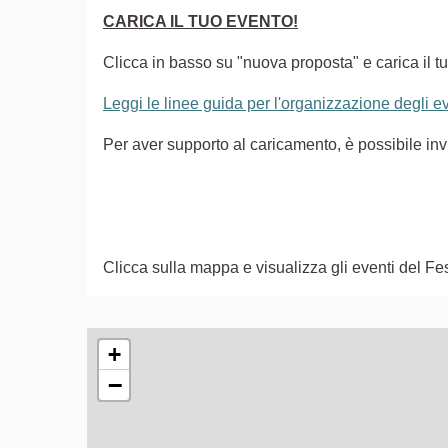
CARICA IL TUO EVENTO!
Clicca in basso su "nuova proposta" e carica il tu
Leggi le linee guida per l'organizzazione degli 
Per aver supporto al caricamento, è possibile i
Clicca sulla mappa e visualizza gli eventi del Fes
L'elemento seguente è una mappa che presenta gli e
+
−