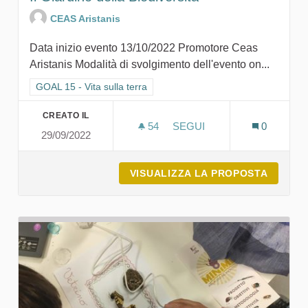
CEAS Aristanis
Data inizio evento 13/10/2022 Promotore Ceas
Aristanis Modalità di svolgimento dell'evento on...
Filtra i risultati per categoria: GOAL 15 - Vita sulla terra
GOAL 15 - Vita sulla terra
CREATO IL
54
54 SOSTENITORI
SEGUI
0
29/09/2022
IL GIARDINO DELLA BIODI
VISUALIZZA LA PROPOSTA
IL GIA