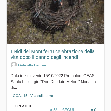
I Nidi del Montiferru celebrazione della
vita dopo il danno degli incendi
Gabriella Belloni
Data inizio evento 15/10/2022 Promotore CEAS
Santu Lussurgiu "Don Deodato Meloni" Modalità
di...
Filtra i risultati per categoria: GOAL 15 - Vita sulla terra
GOAL 15 - Vita sulla terra
CREATO IL
53
53 SOSTENITORI
SEGUI
0