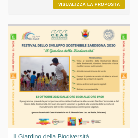
VISUALIZZA LA PROPOSTA
IL SUO
Il Giardino della Biodiversità