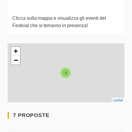
Clicca sulla mappa e visualizza gli eventi del
Festival che si terranno in presenza!
L'elemento seguente è una mappa che presenta gli elementi 
+
−
3
Leaflet
7 PROPOSTE