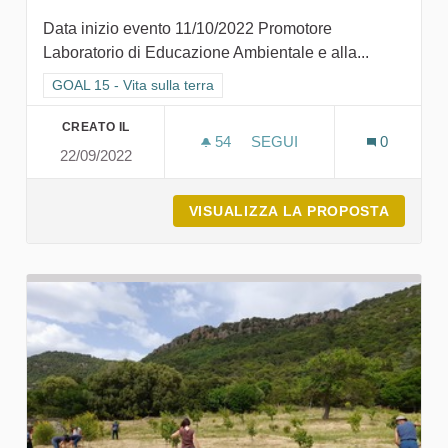
Data inizio evento 11/10/2022 Promotore
Laboratorio di Educazione Ambientale e alla...
Filtra i risultati per categoria: GOAL 15 - Vita sulla terra
GOAL 15 - Vita sulla terra
CREATO IL
54
54 SOSTENITORI
SEGUI
0
22/09/2022
DAL FIUME AL MARE
VISUALIZZA LA PROPOSTA
DAL FI