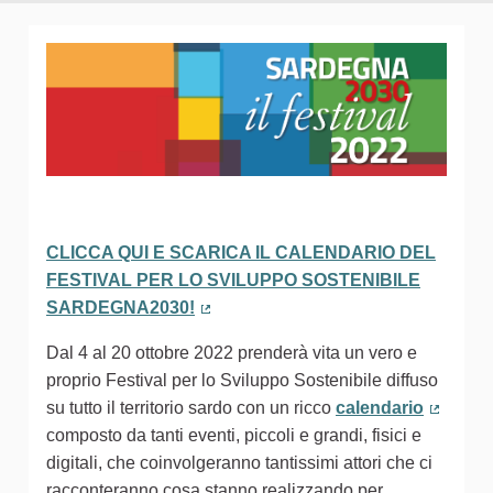
CLICCA QUI E SCARICA IL CALENDARIO DEL
FESTIVAL PER LO SVILUPPO SOSTENIBILE
SARDEGNA2030!
(Collegamento esterno)
Dal 4 al 20 ottobre 2022 prenderà vita un vero e
proprio Festival per lo Sviluppo Sostenibile diffuso
su tutto il territorio sardo con un ricco
calendario
(Colleg
composto da tanti eventi, piccoli e grandi, fisici e
digitali, che coinvolgeranno tantissimi attori che ci
racconteranno cosa stanno realizzando per