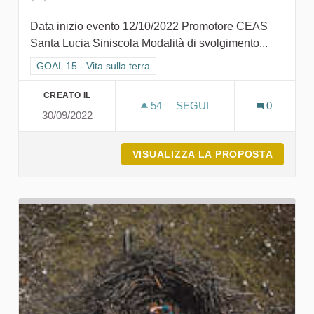
Data inizio evento 12/10/2022 Promotore CEAS
Santa Lucia Siniscola Modalità di svolgimento...
Filtra i risultati per categoria: GOAL 15 - Vita sulla terra
GOAL 15 - Vita sulla terra
CREATO IL
54
54 SOSTENITORI
SEGUI
0
30/09/2022
CEAS APERTI E LA SECON
VISUALIZZA LA PROPOSTA
CEAS A