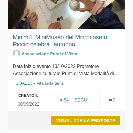
Minimù. MiniMuseo del Microcosmo.
Riccio celebra l'autunno!
Associazione Punti di Vista
Data inizio evento 13/10/2022 Promotore
Associazione culturale Punti di Vista Modalità di...
Filtra i risultati per categoria: GOAL 15 - Vita sulla terra
GOAL 15 - Vita sulla terra
CREATO IL
54
54 SOSTENITORI
SEGUI
0
30/09/2022
MINIMÙ. MINIMUSEO DEL 
VISUALIZZA LA PROPOSTA
MINIMÙ