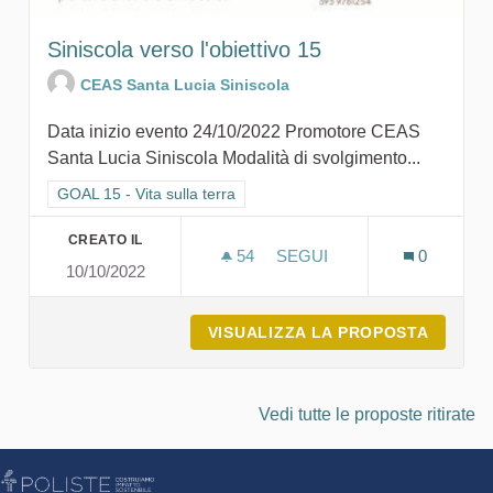
Siniscola verso l'obiettivo 15
CEAS Santa Lucia Siniscola
Data inizio evento 24/10/2022 Promotore CEAS
Santa Lucia Siniscola Modalità di svolgimento...
Filtra i risultati per categoria: GOAL 15 - Vita sulla terra
GOAL 15 - Vita sulla terra
CREATO IL
54
54 SOSTENITORI
SEGUI
0
10/10/2022
SINISCOLA VERSO L'OBIET
VISUALIZZA LA PROPOSTA
SINISC
Vedi tutte le proposte ritirate