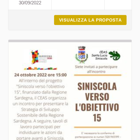
30/09/2022
I NIDI DEL MONTIFERRU C
VISUALIZZA LA PROPOSTA
I NIDI