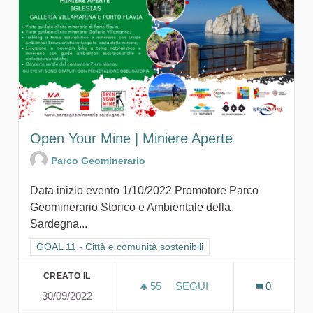
Open Your Mine | Miniere Aperte
Parco Geominerario
Data inizio evento 1/10/2022 Promotore Parco
Geominerario Storico e Ambientale della
Sardegna...
Filtra i risultati per categoria: GOAL 11 - Città e comunità sosten
GOAL 11 - Città e comunità sostenibili
CREATO IL
55
55 SOSTENITORI
SEGUI
0
30/09/2022
OPEN YOUR MINE | MINIE