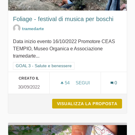
Foliage - festival di musica per boschi
tramedarte
Data inizio evento 16/10/2022 Promotore CEAS
TEMPIO, Museo Organica e Associazione
tramedarte...
Filtra i risultati per categoria: GOAL 3 - Salute e benessere
GOAL 3 - Salute e benessere
CREATO IL
54
54 SOSTENITORI
SEGUI
0
30/09/2022
FOLIAGE - FESTIVAL DI M
VISUALIZZA LA PROPOSTA
FOLIAG