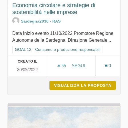
Economia circolare e strategie di
sostenibilità nelle imprese
Sardegna2030 - RAS
Data inizio evento 11/10/2022 Promotore Regione
Autonoma della Sardegna, Direzione Generale...
Filtra i risultati per categoria: GOAL 12 - Consumo e produzion
GOAL 12 - Consumo e produzione responsabili
CREATO IL
55
55 SOSTENITORI
SEGUI
0
30/09/2022
ECONOMIA CIRCOLARE E S
VISUALIZZA LA PROPOSTA
ECONOM