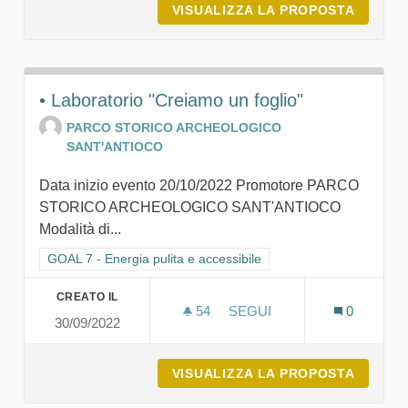
VISUALIZZA LA PROPOSTA
FOLIAG
• Laboratorio "Creiamo un foglio"
PARCO STORICO ARCHEOLOGICO
SANT'ANTIOCO
Data inizio evento 20/10/2022 Promotore PARCO
STORICO ARCHEOLOGICO SANT'ANTIOCO
Modalità di...
Filtra i risultati per categoria: GOAL 7 - Energia pulita e accessi
GOAL 7 - Energia pulita e accessibile
CREATO IL
54
54 SOSTENITORI
SEGUI
0
30/09/2022
• LABORATORIO "CREIAMO
VISUALIZZA LA PROPOSTA
• LABO