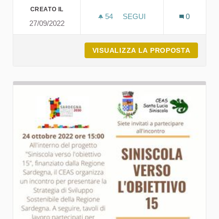
CREATO IL
54
54 SOSTENITORI
SEGUI
0
27/09/2022
RICICLIADI, OLIMPIADI D
VISUALIZZA LA PROPOSTA
RICICL