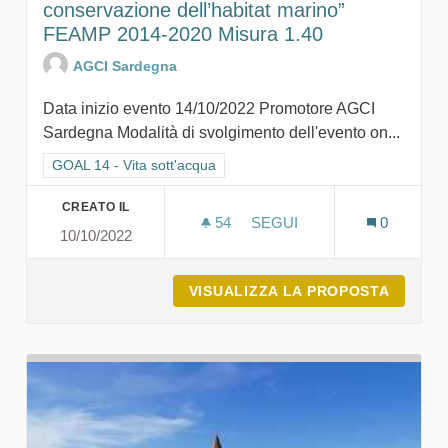
conservazione dell’habitat marino”
FEAMP 2014-2020 Misura 1.40
AGCI Sardegna
Data inizio evento 14/10/2022 Promotore AGCI
Sardegna Modalità di svolgimento dell'evento on...
Filtra i risultati per categoria: GOAL 14 - Vita sott'acqua
GOAL 14 - Vita sott'acqua
CREATO IL
54
54 SOSTENITORI
SEGUI
0
10/10/2022
VISUALIZZA LA PROPOSTA
EVENTO