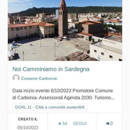
Noi Camminiamo in Sardegna
Comune Carbonia
Data inizio evento 6/10/2022 Promotore Comune
di Carbonia- Assessorati Agenda 2030- Turismo...
Filtra i risultati per categoria: GOAL 11 - Città e comunità sosten
GOAL 11 - Città e comunità sostenibili
CREATO IL
54
54 SOSTENITORI
SEGUI
0
05/10/2022
NOI CAMMINIAMO IN SAR