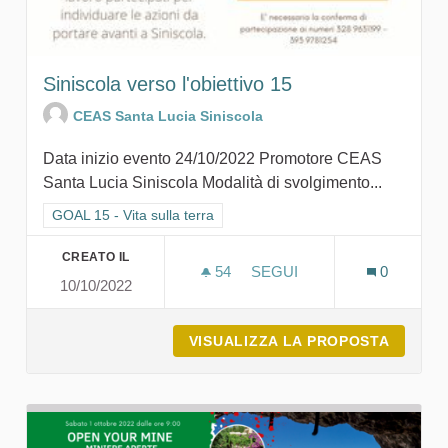
Siniscola verso l'obiettivo 15
CEAS Santa Lucia Siniscola
Data inizio evento 24/10/2022 Promotore CEAS
Santa Lucia Siniscola Modalità di svolgimento...
Filtra i risultati per categoria: GOAL 15 - Vita sulla terra
GOAL 15 - Vita sulla terra
CREATO IL
54
54 SOSTENITORI
SEGUI
0
10/10/2022
SINISCOLA VERSO L'OBIET
VISUALIZZA LA PROPOSTA
SINISC