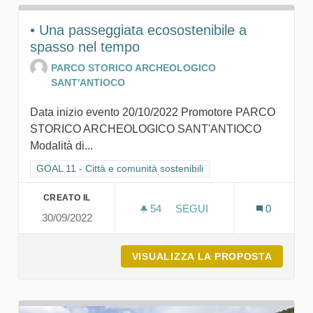
• Una passeggiata ecosostenibile a
spasso nel tempo
PARCO STORICO ARCHEOLOGICO
SANT'ANTIOCO
Data inizio evento 20/10/2022 Promotore PARCO
STORICO ARCHEOLOGICO SANT'ANTIOCO
Modalità di...
Filtra i risultati per categoria: GOAL 11 - Città e comunità sosten
GOAL 11 - Città e comunità sostenibili
CREATO IL
54
54 SOSTENITORI
SEGUI
0
30/09/2022
• UNA PASSEGGIATA ECOS
VISUALIZZA LA PROPOSTA
• UNA 