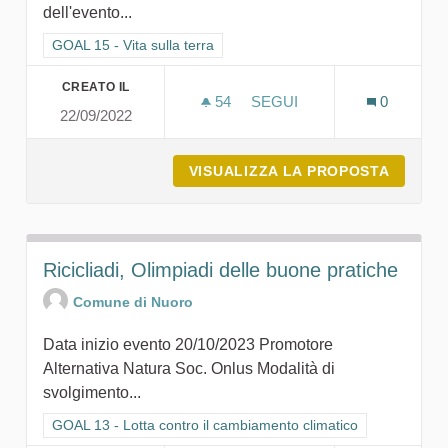
dell'evento...
Filtra i risultati per categoria: GOAL 15 - Vita sulla terra
GOAL 15 - Vita sulla terra
CREATO IL
54
54 SOSTENITORI
SEGUI
0
22/09/2022
IL SUOLO, RUOLO ECOSIS
VISUALIZZA LA PROPOSTA
IL SUO
Ricicliadi, Olimpiadi delle buone pratiche
Comune di Nuoro
Data inizio evento 20/10/2023 Promotore
Alternativa Natura Soc. Onlus Modalità di
svolgimento...
Filtra i risultati per categoria: GOAL 13 - Lotta contro il cambi
GOAL 13 - Lotta contro il cambiamento climatico