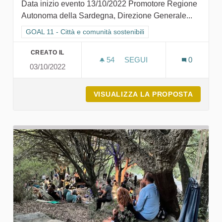
Data inizio evento 13/10/2022 Promotore Regione
Autonoma della Sardegna, Direzione Generale...
Filtra i risultati per categoria: GOAL 11 - Città e comunità sosten
GOAL 11 - Città e comunità sostenibili
CREATO IL
54
54 SOSTENITORI
SEGUI
0
03/10/2022
LOLLOVE COMUNITÀ SOSTE
VISUALIZZA LA PROPOSTA
LOLLOV