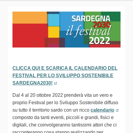
CLICCA QUI E SCARICA IL CALENDARIO DEL
FESTIVAL PER LO SVILUPPO SOSTENIBILE
SARDEGNA2030!
(Collegamento esterno)
Dal 4 al 20 ottobre 2022 prenderà vita un vero e
proprio Festival per lo Sviluppo Sostenibile diffuso
su tutto il territorio sardo con un ricco
calendario
(Colleg
composto da tanti eventi, piccoli e grandi, fisici e
digitali, che coinvolgeranno tantissimi attori che ci
racconteranno cosa stanno realizzando per