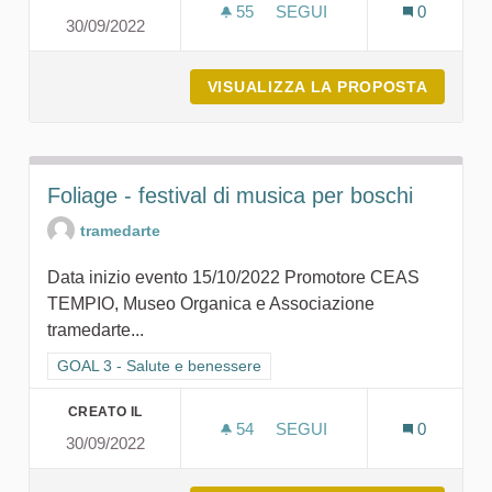
55
55 SOSTENITORI
SEGUI
0
30/09/2022
FORESTAZIONE URBANA - 
VISUALIZZA LA PROPOSTA
FOREST
Foliage - festival di musica per boschi
tramedarte
Data inizio evento 15/10/2022 Promotore CEAS
TEMPIO, Museo Organica e Associazione
tramedarte...
Filtra i risultati per categoria: GOAL 3 - Salute e benessere
GOAL 3 - Salute e benessere
CREATO IL
54
54 SOSTENITORI
SEGUI
0
30/09/2022
FOLIAGE - FESTIVAL DI M