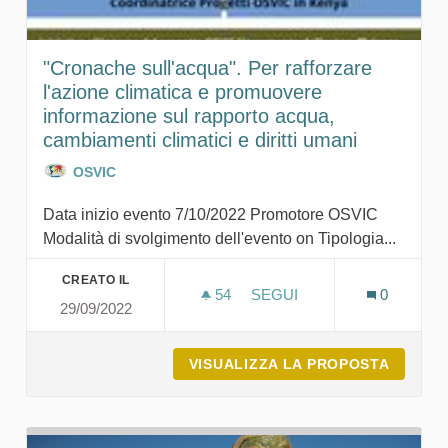
"Cronache sull'acqua". Per rafforzare
l'azione climatica e promuovere
informazione sul rapporto acqua,
cambiamenti climatici e diritti umani
OSVIC
Data inizio evento 7/10/2022 Promotore OSVIC
Modalità di svolgimento dell'evento on Tipologia...
CREATO IL
54
54 SOSTENITORI
SEGUI
0
29/09/2022
"CRONACHE SULL'ACQUA".
VISUALIZZA LA PROPOSTA
"CRONA