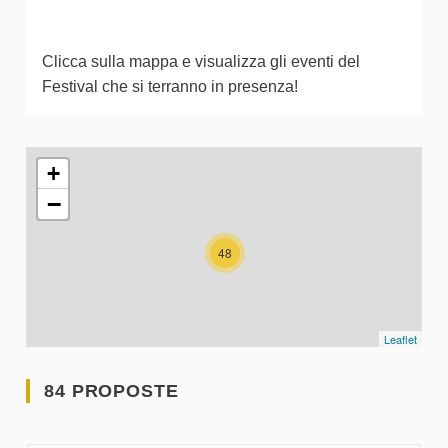
Clicca sulla mappa e visualizza gli eventi del
Festival che si terranno in presenza!
L'elemento seguente è una mappa che presenta gli elementi 
+
−
48
Leaflet
84 PROPOSTE