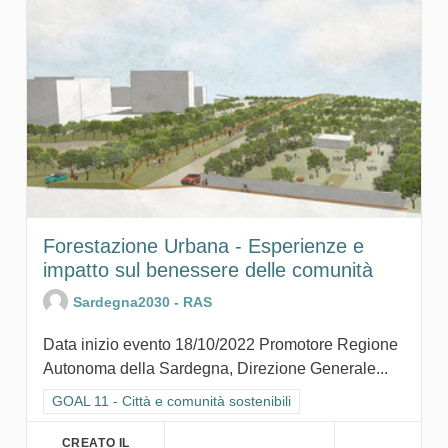
Forestazione Urbana - Esperienze e
impatto sul benessere delle comunità
Sardegna2030 - RAS
Data inizio evento 18/10/2022 Promotore Regione
Autonoma della Sardegna, Direzione Generale...
Filtra i risultati per categoria: GOAL 11 - Città e comunità sosten
GOAL 11 - Città e comunità sostenibili
CREATO IL