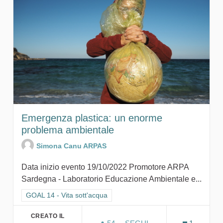
Emergenza plastica: un enorme
problema ambientale
Simona Canu ARPAS
Data inizio evento 19/10/2022 Promotore ARPA
Sardegna - Laboratorio Educazione Ambientale e...
Filtra i risultati per categoria: GOAL 14 - Vita sott'acqua
GOAL 14 - Vita sott'acqua
CREATO IL