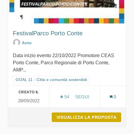
FestivalParco Porto Conte
Anto
Data inizio evento 22/10/2022 Promotore CEAS
Porto Conte, Parco Regionale di Porto Conte,
AMP...
Filtra i risultati per categoria: GOAL 11 - Città e comunità sosten
GOAL 11 - Città e comunità sostenibili
CREATO IL
54
54 SOSTENITORI
SEGUI
0
28/09/2022
FESTIVALPARCO PO
VISUALIZZA LA PROPOSTA
FESTIV