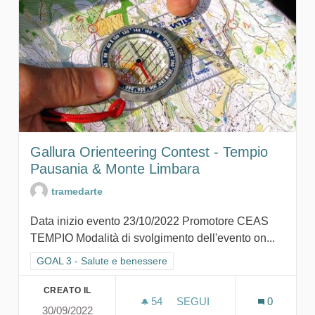
Gallura Orienteering Contest - Tempio
Pausania & Monte Limbara
tramedarte
Data inizio evento 23/10/2022 Promotore CEAS
TEMPIO Modalità di svolgimento dell'evento on...
Filtra i risultati per categoria: GOAL 3 - Salute e benessere
GOAL 3 - Salute e benessere
CREATO IL
54
54 SOSTENITORI
SEGUI
0
30/09/2022
GALLURA ORIENTEERING C