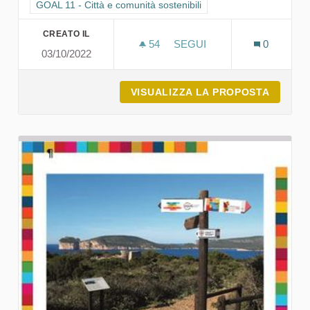
Filtra i risultati per categoria: GOAL 11 - Città e comunità sosten
GOAL 11 - Città e comunità sostenibili
CREATO IL
54
54 SOSTENITORI
SEGUI
0
03/10/2022
DESTINAZIONE TURISTICA
VISUALIZZA LA PROPOSTA
DESTIN