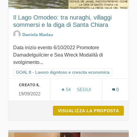
Il Lago Omodeo: tra nuraghi, villaggi
sommersi e la diga di Santa Chiara
Daniela Madau
Data inizio evento 6/10/2022 Promotore
Damadelguilcier e Sea Wreck Modalità di
svolgimento...
Filtra i risultati per categoria: GOAL 8 - Lavoro dignitoso e cr
GOAL 8 - Lavoro dignitoso e crescita economica
CREATO IL
54
54 SOSTENITORI
SEGUI
0
19/09/2022
IL LAGO 
VISUALIZZA LA PROPOSTA
IL LAG