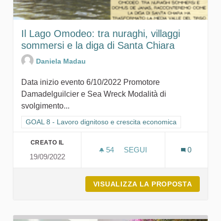
Il Lago Omodeo: tra nuraghi, villaggi
sommersi e la diga di Santa Chiara
Daniela Madau
Data inizio evento 6/10/2022 Promotore
Damadelguilcier e Sea Wreck Modalità di
svolgimento...
Filtra i risultati per categoria: GOAL 8 - Lavoro dignitoso e cr
GOAL 8 - Lavoro dignitoso e crescita economica
CREATO IL
54
54 SOSTENITORI
SEGUI
0
19/09/2022
IL LAGO 
VISUALIZZA LA PROPOSTA
IL LAG