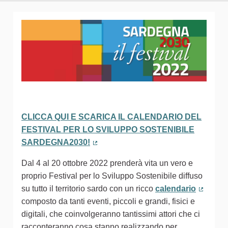
CLICCA QUI E SCARICA IL CALENDARIO DEL
FESTIVAL PER LO SVILUPPO SOSTENIBILE
SARDEGNA2030!
(Collegamento esterno)
Dal 4 al 20 ottobre 2022 prenderà vita un vero e
proprio Festival per lo Sviluppo Sostenibile diffuso
su tutto il territorio sardo con un ricco
calendario
(Colleg
composto da tanti eventi, piccoli e grandi, fisici e
digitali, che coinvolgeranno tantissimi attori che ci
racconteranno cosa stanno realizzando per