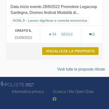
Data inizio evento 28/9/2022 Promotore Legacoop
Sardegna, Dromos festival Modalità di...
Filtra i risultati per categoria: GOAL 8 - Lavoro dignitoso e cr
GOAL 8 - Lavoro dignitoso e crescita economica
CREATO IL
54
54 SOSTENITORI
SEGUI
0
21/09/2022
FESTIVAL DELLE PESCHIE
VISUALIZZA LA PROPOSTA
FESTIV
Vedi tutte le proposte ritirate
Informativa privacy
Scarica i file Open Data
Partecipa - Poliste su Facebook