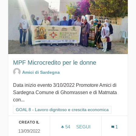
MPF Microcredito per le donne
Amici di Sardegna
Data inizio evento 3/10/2022 Promotore Amici di
Sardegna Comune di Ghomrassen e di Matmata
con...
Filtra i risultati per categoria: GOAL 8 - Lavoro dignitoso e cr
GOAL 8 - Lavoro dignitoso e crescita economica
CREATO IL
54
54 SOSTENITORI
SEGUI
1
13/09/2022
MPF MICROCREDITO PER 