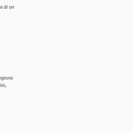
ea di un
egione
lis,