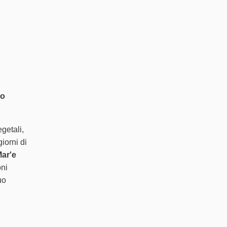
to
getali,
giorni di
ar'e
oni
uo