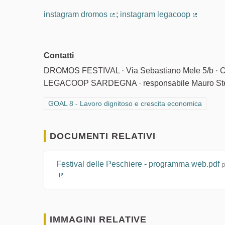
(Collegamento esterno)
(Collegam
instagram dromos
;
instagram legacoop
(Collegamento esterno)
(Collega
Contatti
DROMOS FESTIVAL · Via Sebastiano Mele 5/b · Ori
LEGACOOP SARDEGNA · responsabile Mauro Steri 
Filtra i risultati per categoria: GOAL 8 - Lavoro dignito
GOAL 8 - Lavoro dignitoso e crescita economica
DOCUMENTI RELATIVI
Festival delle Peschiere - programma web.pdf
p
(Collegamento esterno)
IMMAGINI RELATIVE