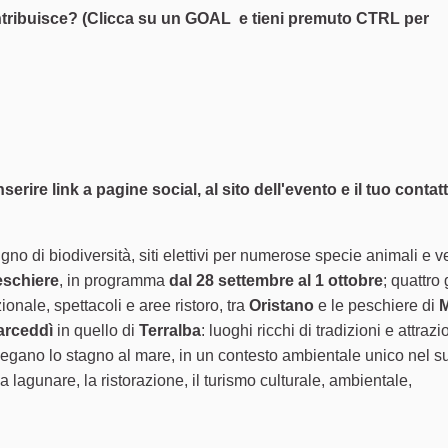
ntribuisce? (Clicca su un GOAL e tieni premuto CTRL per
erire link a pagine social, al sito dell'evento e il tuo contat
gno di biodiversità, siti elettivi per numerose specie animali e ve
eschiere
, in programma
dal 28 settembre al 1 ottobre
; quattro 
ionale, spettacoli e aree ristoro, tra
Oristano
e le peschiere di
M
arceddì
in quello di
Terralba
: luoghi ricchi di tradizioni e attrazi
 collegano lo stagno al mare, in un contesto ambientale unico nel s
 lagunare, la ristorazione, il turismo culturale, ambientale,