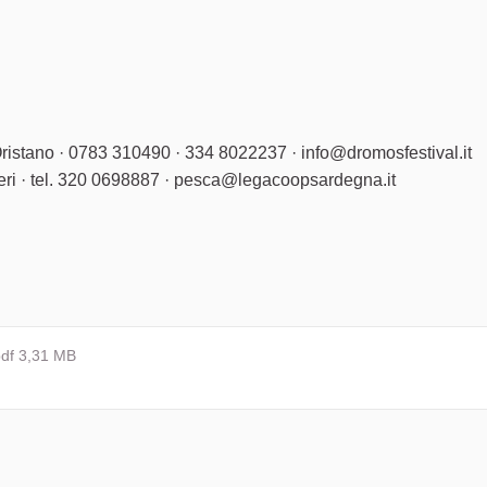
ento esterno)
mento esterno)
stano · 0783 310490 · 334 8022237 · info@dromosfestival.it
· tel. 320 0698887 · pesca@legacoopsardegna.it
so e crescita economica
df 3,31 MB