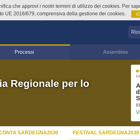
fica che approvi i nostri termini di utilizzo dei cookies. Per sape
o UE 2016/679, comprensiva della gestione dei cookies.
O
Ricer
Processi
Assemblee
FA
ia Regionale per lo
A
d
S
0
V
CONTA SARDEGNA2030
FESTIVAL SARDEGNA2030