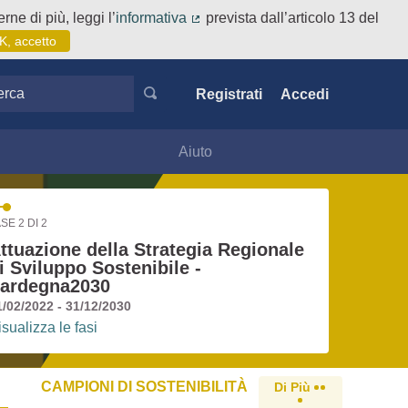
rne di più, leggi l’
informativa
prevista dall’articolo 13 del
(Collegamento esterno)
K, accetto
ca
Registrati
Accedi
Aiuto
SE 2 DI 2
ttuazione della Strategia Regionale
i Sviluppo Sostenibile -
ardegna2030
1/02/2022 - 31/12/2030
isualizza le fasi
CAMPIONI DI SOSTENIBILITÀ
Di Più