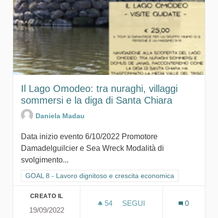
Il Lago Omodeo: tra nuraghi, villaggi
sommersi e la diga di Santa Chiara
Daniela Madau
Data inizio evento 6/10/2022 Promotore
Damadelguilcier e Sea Wreck Modalità di
svolgimento...
Filtra i risultati per categoria: GOAL 8 - Lavoro dignitoso e cr
GOAL 8 - Lavoro dignitoso e crescita economica
CREATO IL
54
54 SOSTENITORI
SEGUI
0
19/09/2022
IL LAGO 