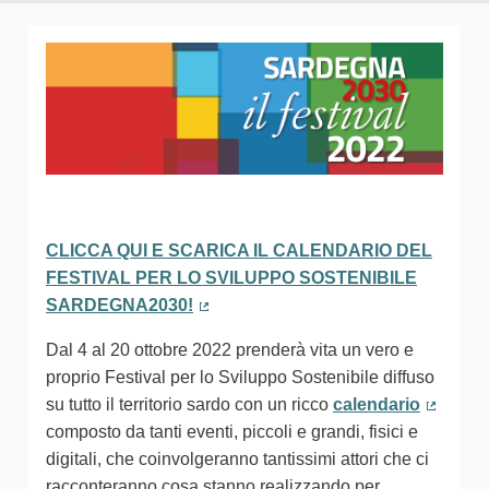
CLICCA QUI E SCARICA IL CALENDARIO DEL
FESTIVAL PER LO SVILUPPO SOSTENIBILE
SARDEGNA2030!
(Collegamento esterno)
Dal 4 al 20 ottobre 2022 prenderà vita un vero e
proprio Festival per lo Sviluppo Sostenibile diffuso
su tutto il territorio sardo con un ricco
calendario
(Colleg
composto da tanti eventi, piccoli e grandi, fisici e
digitali, che coinvolgeranno tantissimi attori che ci
racconteranno cosa stanno realizzando per