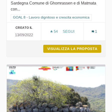
Sardegna Comune di Ghomrassen e di Matmata
con...
Filtra i risultati per categoria: GOAL 8 - Lavoro dignitoso e cr
GOAL 8 - Lavoro dignitoso e crescita economica
CREATO IL
54
54 SOSTENITORI
SEGUI
1
13/09/2022
MPF MICROCREDITO PER 
VISUALIZZA LA PROPOSTA
MPF MI