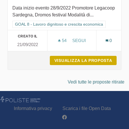
Data inizio evento 28/9/2022 Promotore Legacoop
Sardegna, Dromos festival Modalità di...
Filtra i risultati per categoria: GOAL 8 - Lavoro dignitoso e cr
GOAL 8 - Lavoro dignitoso e crescita economica
CREATO IL
54
54 SOSTENITORI
SEGUI
0
21/09/2022
FESTIVAL DELLE PESCHIE
VISUALIZZA LA PROPOSTA
FESTIV
Vedi tutte le proposte ritirate
Informativa privacy
Scarica i file Open Data
Partecipa - Poliste su Facebook