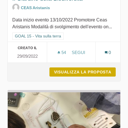
CEAS Aristanis
Data inizio evento 13/10/2022 Promotore Ceas
Aristanis Modalità di svolgimento dell'evento on...
Filtra i risultati per categoria: GOAL 15 - Vita sulla terra
GOAL 15 - Vita sulla terra
CREATO IL
54
54 SOSTENITORI
SEGUI
0
29/09/2022
IL GIARDINO DELLA BIODI
VISUALIZZA LA PROPOSTA
IL GIA