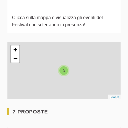
Clicca sulla mappa e visualizza gli eventi del
Festival che si terranno in presenza!
L'elemento seguente è una mappa che presenta gli elementi 
+
−
3
Leaflet
7 PROPOSTE