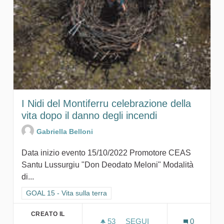
I Nidi del Montiferru celebrazione della
vita dopo il danno degli incendi
Gabriella Belloni
Data inizio evento 15/10/2022 Promotore CEAS
Santu Lussurgiu "Don Deodato Meloni" Modalità
di...
Filtra i risultati per categoria: GOAL 15 - Vita sulla terra
GOAL 15 - Vita sulla terra
CREATO IL
53
53 SOSTENITORI
SEGUI
0