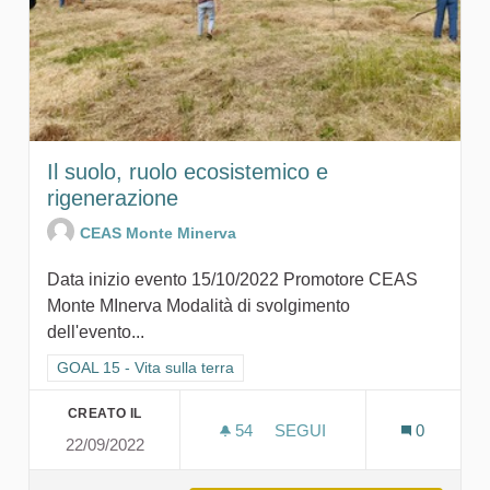
Il suolo, ruolo ecosistemico e
rigenerazione
CEAS Monte Minerva
Data inizio evento 15/10/2022 Promotore CEAS
Monte MInerva Modalità di svolgimento
dell'evento...
Filtra i risultati per categoria: GOAL 15 - Vita sulla terra
GOAL 15 - Vita sulla terra
CREATO IL
54
54 SOSTENITORI
SEGUI
0
22/09/2022
IL SUOLO, RUOLO ECOSIS