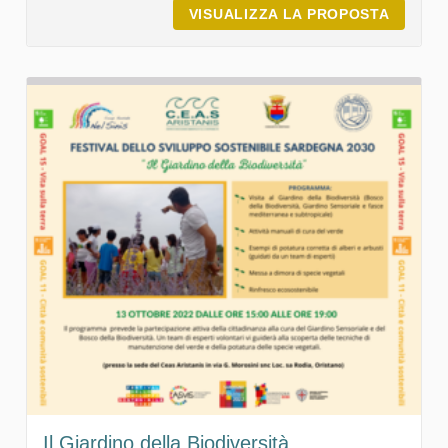
VISUALIZZA LA PROPOSTA
IL SUO
Il Giardino della Biodiversità