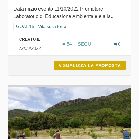
Data inizio evento 11/10/2022 Promotore
Laboratorio di Educazione Ambientale e alla...
Filtra i risultati per categoria: GOAL 15 - Vita sulla terra
GOAL 15 - Vita sulla terra
CREATO IL
54
54 SOSTENITORI
SEGUI
0
22/09/2022
DAL FIUME AL MARE
VISUALIZZA LA PROPOSTA
DAL FI