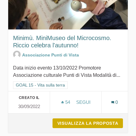
Minimù. MiniMuseo del Microcosmo.
Riccio celebra l'autunno!
Associazione Punti di Vista
Data inizio evento 13/10/2022 Promotore
Associazione culturale Punti di Vista Modalità di...
Filtra i risultati per categoria: GOAL 15 - Vita sulla terra
GOAL 15 - Vita sulla terra
CREATO IL
54
54 SOSTENITORI
SEGUI
0
30/09/2022
MINIMÙ. MINIMUSEO DEL 
VISUALIZZA LA PROPOSTA
MINIMÙ