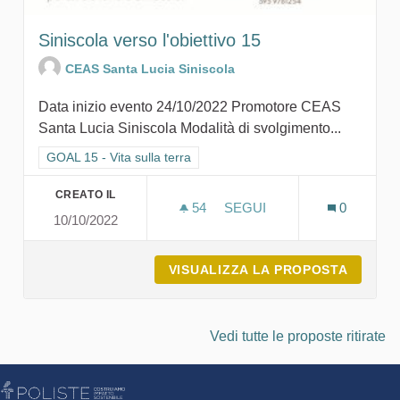
Siniscola verso l'obiettivo 15
CEAS Santa Lucia Siniscola
Data inizio evento 24/10/2022 Promotore CEAS
Santa Lucia Siniscola Modalità di svolgimento...
Filtra i risultati per categoria: GOAL 15 - Vita sulla terra
GOAL 15 - Vita sulla terra
CREATO IL
54
54 SOSTENITORI
SEGUI
0
10/10/2022
SINISCOLA VERSO L'OBIET
VISUALIZZA LA PROPOSTA
SINISC
Vedi tutte le proposte ritirate