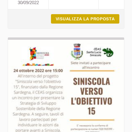
30/09/2022
I NIDI DEL MONTIFERRU C
VISUALIZZA LA PROPOSTA
I NIDI