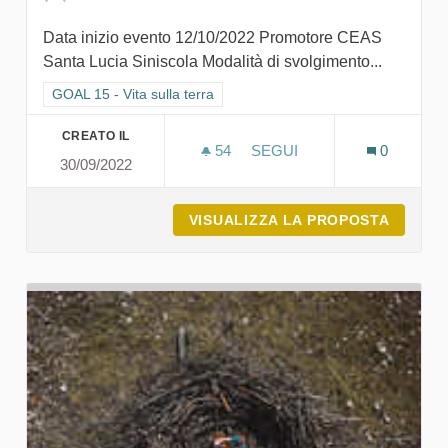
Data inizio evento 12/10/2022 Promotore CEAS
Santa Lucia Siniscola Modalità di svolgimento...
Filtra i risultati per categoria: GOAL 15 - Vita sulla terra
GOAL 15 - Vita sulla terra
CREATO IL
54
54 SOSTENITORI
SEGUI
0
30/09/2022
CEAS APERTI E LA SECON
VISUALIZZA LA PROPOSTA
CEAS A