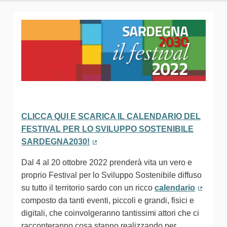
CLICCA QUI E SCARICA IL CALENDARIO DEL
FESTIVAL PER LO SVILUPPO SOSTENIBILE
SARDEGNA2030!
(Collegamento esterno)
Dal 4 al 20 ottobre 2022 prenderà vita un vero e
proprio Festival per lo Sviluppo Sostenibile diffuso
su tutto il territorio sardo con un ricco
calendario
(Colleg
composto da tanti eventi, piccoli e grandi, fisici e
digitali, che coinvolgeranno tantissimi attori che ci
racconteranno cosa stanno realizzando per