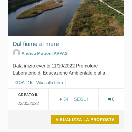
Dal fiume al mare
Andrea Motroni ARPAS
Data inizio evento 11/10/2022 Promotore
Laboratorio di Educazione Ambientale e alla...
Filtra i risultati per categoria: GOAL 15 - Vita sulla terra
GOAL 15 - Vita sulla terra
CREATO IL
54
54 SOSTENITORI
SEGUI
0
22/09/2022
DAL FIUME AL MARE
VISUALIZZA LA PROPOSTA
DAL FI