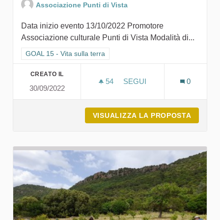
Associazione Punti di Vista
Data inizio evento 13/10/2022 Promotore
Associazione culturale Punti di Vista Modalità di...
Filtra i risultati per categoria: GOAL 15 - Vita sulla terra
GOAL 15 - Vita sulla terra
CREATO IL
54
54 SOSTENITORI
SEGUI
0
30/09/2022
MINIMÙ. MINIMUSEO DEL 
VISUALIZZA LA PROPOSTA
MINIMÙ