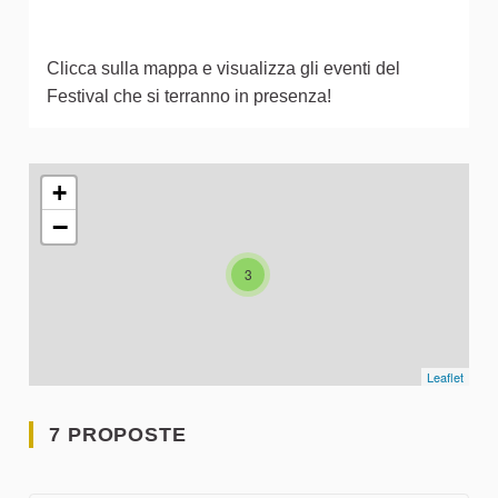
Clicca sulla mappa e visualizza gli eventi del
Festival che si terranno in presenza!
L'elemento seguente è una mappa che presenta gli elementi 
+
−
3
Leaflet
7 PROPOSTE