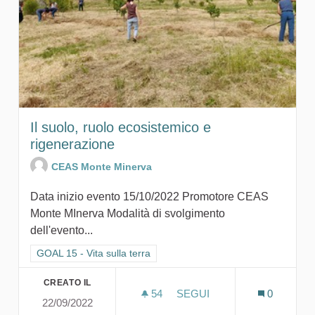
Il suolo, ruolo ecosistemico e
rigenerazione
CEAS Monte Minerva
Data inizio evento 15/10/2022 Promotore CEAS
Monte MInerva Modalità di svolgimento
dell'evento...
Filtra i risultati per categoria: GOAL 15 - Vita sulla terra
GOAL 15 - Vita sulla terra
CREATO IL
54
54 SOSTENITORI
SEGUI
0
22/09/2022
IL SUOLO, RUOLO ECOSIS