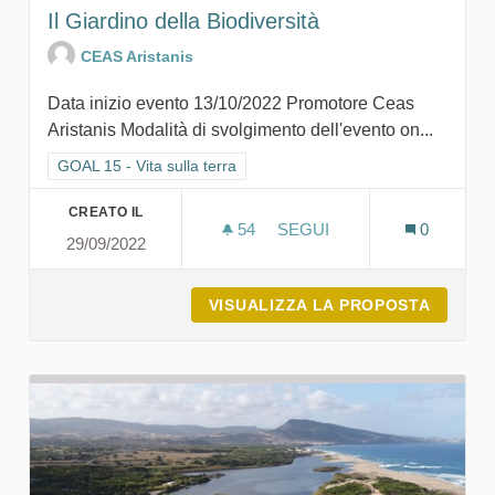
Il Giardino della Biodiversità
CEAS Aristanis
Data inizio evento 13/10/2022 Promotore Ceas
Aristanis Modalità di svolgimento dell'evento on...
Filtra i risultati per categoria: GOAL 15 - Vita sulla terra
GOAL 15 - Vita sulla terra
CREATO IL
54
54 SOSTENITORI
SEGUI
0
29/09/2022
IL GIARDINO DELLA BIODI
VISUALIZZA LA PROPOSTA
IL GIA