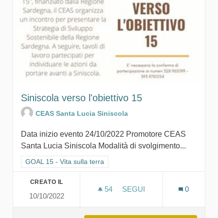
Siniscola verso l'obiettivo 15
CEAS Santa Lucia Siniscola
Data inizio evento 24/10/2022 Promotore CEAS
Santa Lucia Siniscola Modalità di svolgimento...
Filtra i risultati per categoria: GOAL 15 - Vita sulla terra
GOAL 15 - Vita sulla terra
CREATO IL
54
54 SOSTENITORI
SEGUI
0
10/10/2022
SINISCOLA VERSO L'OBIET