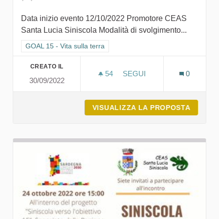
Data inizio evento 12/10/2022 Promotore CEAS
Santa Lucia Siniscola Modalità di svolgimento...
Filtra i risultati per categoria: GOAL 15 - Vita sulla terra
GOAL 15 - Vita sulla terra
CREATO IL
54
54 SOSTENITORI
SEGUI
0
30/09/2022
CEAS APERTI E LA SECON
VISUALIZZA LA PROPOSTA
CEAS A