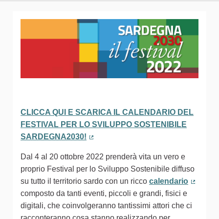
CLICCA QUI E SCARICA IL CALENDARIO DEL
FESTIVAL PER LO SVILUPPO SOSTENIBILE
SARDEGNA2030!
(Collegamento esterno)
Dal 4 al 20 ottobre 2022 prenderà vita un vero e
proprio Festival per lo Sviluppo Sostenibile diffuso
su tutto il territorio sardo con un ricco
calendario
(Colleg
composto da tanti eventi, piccoli e grandi, fisici e
digitali, che coinvolgeranno tantissimi attori che ci
racconteranno cosa stanno realizzando per