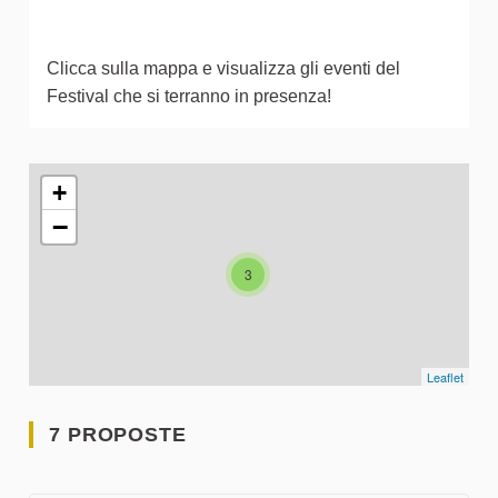
Clicca sulla mappa e visualizza gli eventi del
Festival che si terranno in presenza!
L'elemento seguente è una mappa che presenta gli elementi 
+
−
3
Leaflet
7 PROPOSTE