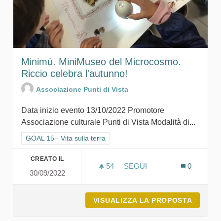
Minimù. MiniMuseo del Microcosmo.
Riccio celebra l'autunno!
Associazione Punti di Vista
Data inizio evento 13/10/2022 Promotore
Associazione culturale Punti di Vista Modalità di...
Filtra i risultati per categoria: GOAL 15 - Vita sulla terra
GOAL 15 - Vita sulla terra
CREATO IL
54
54 SOSTENITORI
SEGUI
0
30/09/2022
MINIMÙ. MINIMUSEO DEL 
VISUALIZZA LA PROPOSTA
MINIMÙ