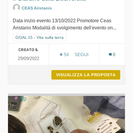
CEAS Aristanis
Data inizio evento 13/10/2022 Promotore Ceas
Aristanis Modalità di svolgimento dell'evento on...
Filtra i risultati per categoria: GOAL 15 - Vita sulla terra
GOAL 15 - Vita sulla terra
CREATO IL
54
54 SOSTENITORI
SEGUI
0
29/09/2022
IL GIARDINO DELLA BIODI
VISUALIZZA LA PROPOSTA
IL GIA