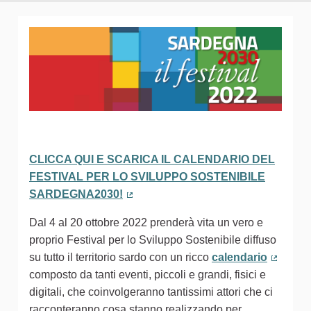
CLICCA QUI E SCARICA IL CALENDARIO DEL
FESTIVAL PER LO SVILUPPO SOSTENIBILE
SARDEGNA2030!
(Collegamento esterno)
Dal 4 al 20 ottobre 2022 prenderà vita un vero e
proprio Festival per lo Sviluppo Sostenibile diffuso
su tutto il territorio sardo con un ricco
calendario
(Colleg
composto da tanti eventi, piccoli e grandi, fisici e
digitali, che coinvolgeranno tantissimi attori che ci
racconteranno cosa stanno realizzando per