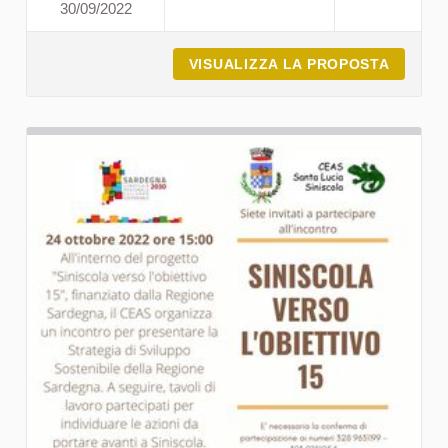
30/09/2022
I NIDI DEL MONTIFERRU C
VISUALIZZA LA PROPOSTA
I NIDI