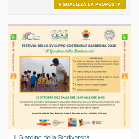
VISUALIZZA LA PROPOSTA
IL SUO
Il Giardino della Biodiversità