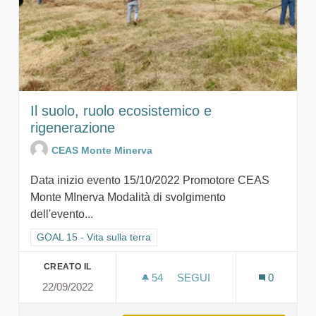
Il suolo, ruolo ecosistemico e
rigenerazione
CEAS Monte Minerva
Data inizio evento 15/10/2022 Promotore CEAS
Monte MInerva Modalità di svolgimento
dell'evento...
Filtra i risultati per categoria: GOAL 15 - Vita sulla terra
GOAL 15 - Vita sulla terra
CREATO IL
54
54 SOSTENITORI
SEGUI
0
22/09/2022
IL SUOLO, RUOLO ECOSIS