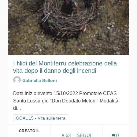
I Nidi del Montiferru celebrazione della
vita dopo il danno degli incendi
Gabriella Belloni
Data inizio evento 15/10/2022 Promotore CEAS
Santu Lussurgiu "Don Deodato Meloni" Modalità
di...
Filtra i risultati per categoria: GOAL 15 - Vita sulla terra
GOAL 15 - Vita sulla terra
CREATO IL
53
53 SOSTENITORI
SEGUI
0