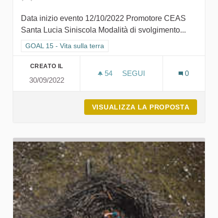
Data inizio evento 12/10/2022 Promotore CEAS
Santa Lucia Siniscola Modalità di svolgimento...
Filtra i risultati per categoria: GOAL 15 - Vita sulla terra
GOAL 15 - Vita sulla terra
CREATO IL
54
54 SOSTENITORI
SEGUI
0
30/09/2022
CEAS APERTI E LA SECON
VISUALIZZA LA PROPOSTA
CEAS A