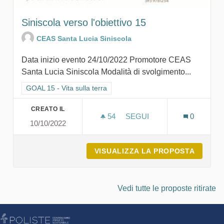
Siniscola verso l'obiettivo 15
CEAS Santa Lucia Siniscola
Data inizio evento 24/10/2022 Promotore CEAS
Santa Lucia Siniscola Modalità di svolgimento...
Filtra i risultati per categoria: GOAL 15 - Vita sulla terra
GOAL 15 - Vita sulla terra
CREATO IL
54
54 SOSTENITORI
SEGUI
0
10/10/2022
SINISCOLA VERSO L'OBIET
VISUALIZZA LA PROPOSTA
SINISC
Vedi tutte le proposte ritirate