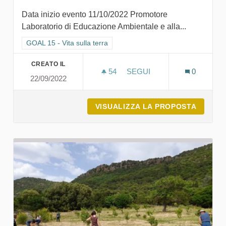
Data inizio evento 11/10/2022 Promotore
Laboratorio di Educazione Ambientale e alla...
Filtra i risultati per categoria: GOAL 15 - Vita sulla terra
GOAL 15 - Vita sulla terra
CREATO IL
54
54 SOSTENITORI
SEGUI
0
22/09/2022
DAL FIUME AL MARE
VISUALIZZA LA PROPOSTA
DAL FI