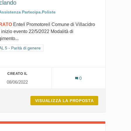
iclando
Assistenza Partecipa.Poliste
IRATO
Ente/i Promotore/i Comune di Villacidro
 inizio evento 22/5/2022 Modalità di
gimento...
ra i risultati per categoria: GOAL 5 - Parità di genere
L 5 - Parità di genere
CREATO IL
0
08/06/2022
NELL'ACQUA
VISUALIZZA LA PROPOSTA
RICICLANDO