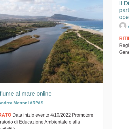
Il 
part
oper
RIT
Regi
Gene
fiume al mare online
Andrea Motroni ARPAS
IRATO
Data inizio evento 4/10/2022 Promotore
ratorio di Educazione Ambientale e alla
nibilità...