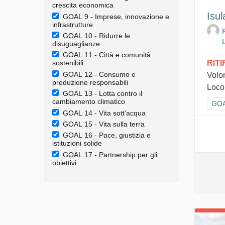
crescita economica
Isul
GOAL 9 - Imprese, innovazione e
infrastrutture
GOAL 10 - Ridurre le
disuguaglianze
GOAL 11 - Città e comunità
RIT
sostenibili
GOAL 12 - Consumo e
Volo
produzione responsabili
Loco 
GOAL 13 - Lotta contro il
cambiamento climatico
Filt
GOAL
GOAL 14 - Vita sott'acqua
GOAL 15 - Vita sulla terra
GOAL 16 - Pace, giustizia e
istituzioni solide
GOAL 17 - Partnership per gli
obiettivi