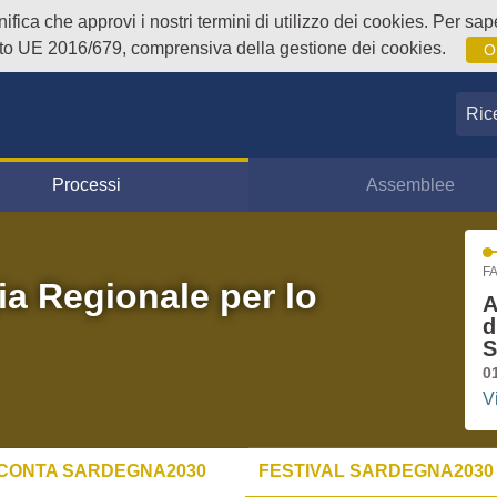
fica che approvi i nostri termini di utilizzo dei cookies. Per sape
o UE 2016/679, comprensiva della gestione dei cookies.
O
Ricer
Processi
Assemblee
FA
ia Regionale per lo
A
d
S
0
V
CONTA SARDEGNA2030
FESTIVAL SARDEGNA2030