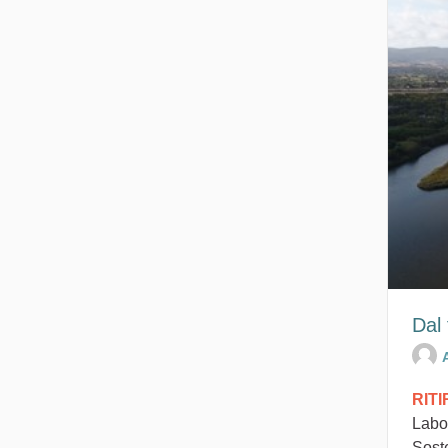
Dal 
RIT
Labo
Soste