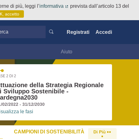
rne di più, leggi l’
informativa
prevista dall’articolo 13 del
(Collegamento esterno)
K, accetto
ca
Registrati
Accedi
Aiuto
SE 2 DI 2
ttuazione della Strategia Regionale
i Sviluppo Sostenibile -
ardegna2030
1/02/2022 - 31/12/2030
isualizza le fasi
CAMPIONI DI SOSTENIBILITÀ
Di Più