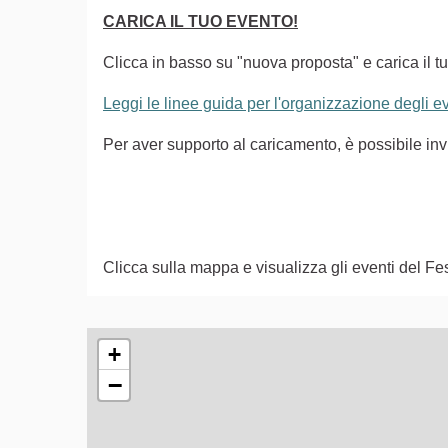
CARICA IL TUO EVENTO!
Clicca in basso su "nuova proposta" e carica il tu
Leggi le linee guida per l'organizzazione degli 
Per aver supporto al caricamento, è possibile i
Clicca sulla mappa e visualizza gli eventi del Fes
L'elemento seguente è una mappa che presenta gli e
+
−