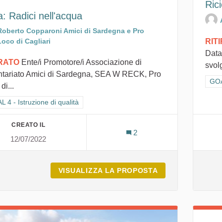
Ric
a: Radici nell'acqua
Roberto Copparoni Amici di Sardegna e Pro
RIT
Loco di Cagliari
Data
IRATO
Ente/i Promotore/i Associazione di
svol
ntariato Amici di Sardegna, SEA W RECK, Pro
Filt
GOA
di...
ra i risultati per categoria: GOAL 4 - Istruzione di qualità
 4 - Istruzione di qualità
CREATO IL
2
12/07/2022
VISUALIZZA LA PROPOSTA
ISULA: RADICI 