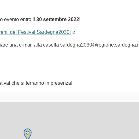
o evento entro il
30 settembre 2022!
eventi del Festival Sardegna2030!
(Collegamento esterno)
nviare una e-mail alla casella sardegna2030@regione.sardegna.i
tival che si terranno in presenza!
lementi di questa pagina come punti della mappa. L'elemento pu