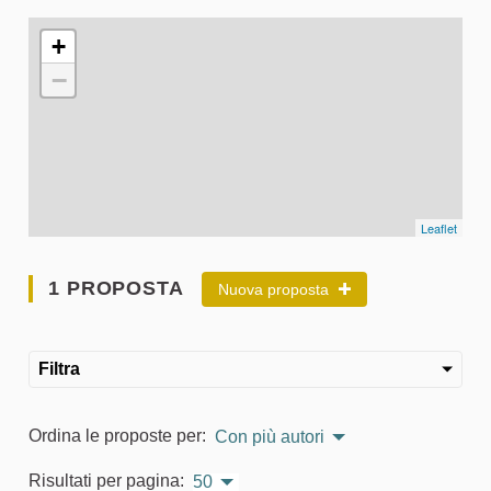
L'elemento seguente è una mappa che presenta gli elementi 
+
−
Leaflet
1 PROPOSTA
Nuova proposta
Filtra
Ordina le proposte per:
Con più autori
Risultati per pagina:
50