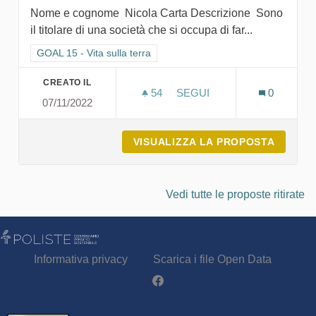
Nome e cognome Nicola Carta Descrizione Sono
il titolare di una società che si occupa di far...
Filtra i risultati per categoria: GOAL 15 - Vita sulla terra
GOAL 15 - Vita sulla terra
CREATO IL
54
54 SOSTENITORI
SEGUI
0
07/11/2022
IL NOSTRO PRESENTE PER
VISUALIZZA LA PROPOSTA
IL NOS
Vedi tutte le proposte ritirate
Informativa privacy
Scarica i file Open Data
Partecipa - Poliste su Facebook