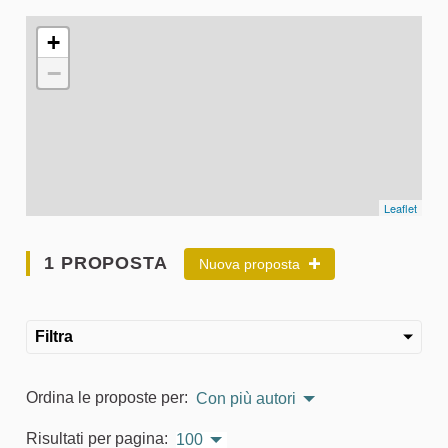
L'elemento seguente è una mappa che presenta gli elementi 
+
−
Leaflet
1 PROPOSTA
Nuova proposta
Filtra
Ordina le proposte per:
Con più autori
Risultati per pagina:
100