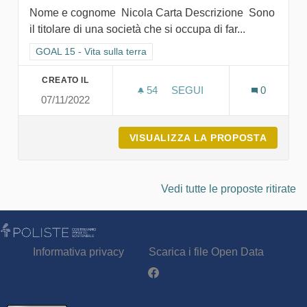
Nome e cognome Nicola Carta Descrizione Sono
il titolare di una società che si occupa di far...
Filtra i risultati per categoria: GOAL 15 - Vita sulla terra
GOAL 15 - Vita sulla terra
CREATO IL
54
54 SOSTENITORI
SEGUI
0
07/11/2022
IL NOSTRO PRESENTE PER
VISUALIZZA LA PROPOSTA
IL NOS
Vedi tutte le proposte ritirate
Informativa privacy
Scarica i file Open Data
Partecipa - Poliste su Facebook