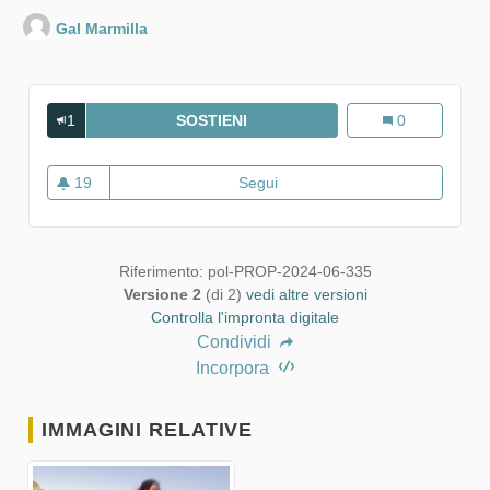
Gal Marmilla
1
SOSTIENI
MUDREGU COMUNICAZIONE
Mudregu comun
0
19
Segui
Mudregu comunicazione
19 sostenitori
Riferimento: pol-PROP-2024-06-335
Versione 2
(di 2)
vedi altre versioni
Controlla l'impronta digitale
Condividi
Incorpora
IMMAGINI RELATIVE