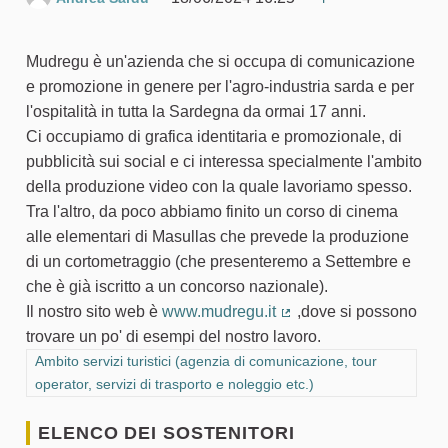
Segnala un pro
Mudregu è un'azienda che si occupa di comunicazione
e promozione in genere per l'agro-industria sarda e per
l'ospitalità in tutta la Sardegna da ormai 17 anni.
Ci occupiamo di grafica identitaria e promozionale, di
pubblicità sui social e ci interessa specialmente l'ambito
della produzione video con la quale lavoriamo spesso.
Tra l'altro, da poco abbiamo finito un corso di cinema
alle elementari di Masullas che prevede la produzione
di un cortometraggio (che presenteremo a Settembre e
che è già iscritto a un concorso nazionale).
Il nostro sito web è
www.mudregu.it
,dove si possono
(Collegamento esterno
trovare un po' di esempi del nostro lavoro.
Filtra i risultati per categoria: Ambito servizi turistici (agenzia di
Ambito servizi turistici (agenzia di comunicazione, tour
operator, servizi di trasporto e noleggio etc.)
ELENCO DEI SOSTENITORI