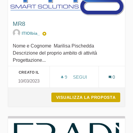
MR8
ITIOlbia_
Nome e Cognome Marilisa Pischedda
Descrizione del proprio ambito di attività
Progettazione...
CREATO IL
9
9 SOSTENITORI
SEGUI
0
10/03/2023
MR8
VISUALIZZA LA PROPOSTA
MR8