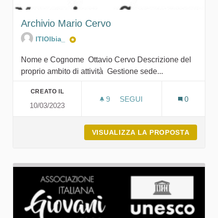
Archivio Mario Cervo
ITIOlbia_
Nome e Cognome Ottavio Cervo Descrizione del
proprio ambito di attività Gestione sede...
CREATO IL
9
9 SOSTENITORI
SEGUI
0
10/03/2023
ARCHIVIO MARIO CERVO
VISUALIZZA LA PROPOSTA
ARCHIV