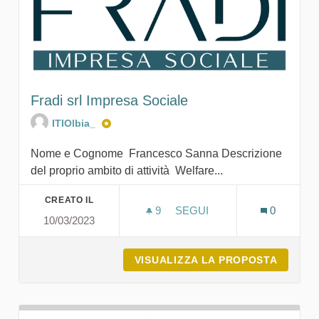
Fradi srl Impresa Sociale
ITIOlbia_
Nome e Cognome Francesco Sanna Descrizione
del proprio ambito di attività Welfare...
CREATO IL
9
9 SOSTENITORI
SEGUI
0
10/03/2023
FRADI SRL IMPRESA SOCI
VISUALIZZA LA PROPOSTA
FRADI 