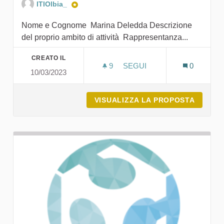
ITIOlbia_
Nome e Cognome Marina Deledda Descrizione
del proprio ambito di attività Rappresentanza...
CREATO IL
9
9 SOSTENITORI
SEGUI
0
10/03/2023
CNA GALLURA (CONFEDERA
VISUALIZZA LA PROPOSTA
CNA GA