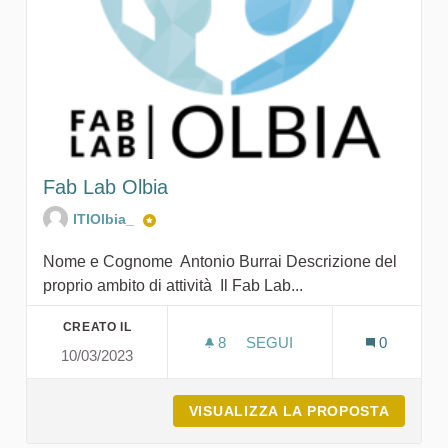
Fab Lab Olbia
ITIOlbia_
Nome e Cognome Antonio Burrai Descrizione del
proprio ambito di attività Il Fab Lab...
CREATO IL
8
8 SOSTENITORI
SEGUI
0
10/03/2023
FAB LAB OLBIA
VISUALIZZA LA PROPOSTA
FAB LA