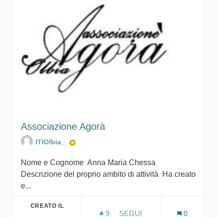
Associazione Agorà
ITIOlbia_
Nome e Cognome Anna Maria Chessa
Descrizione del proprio ambito di attività Ha creato
e...
CREATO IL
9
9 SOSTENITORI
SEGUI
0