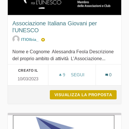
Associazione Italiana Giovani per
l'UNESCO
ITIOlbia_
Nome e Cognome Alessandra Feola Descrizione
del proprio ambito di attività L’Associazione...
CREATO IL
9
9 SOSTENITORI
SEGUI
0
10/03/2023
ASSOCIAZIONE ITALIANA 
VISUALIZZA LA PROPOSTA
ASSOCI