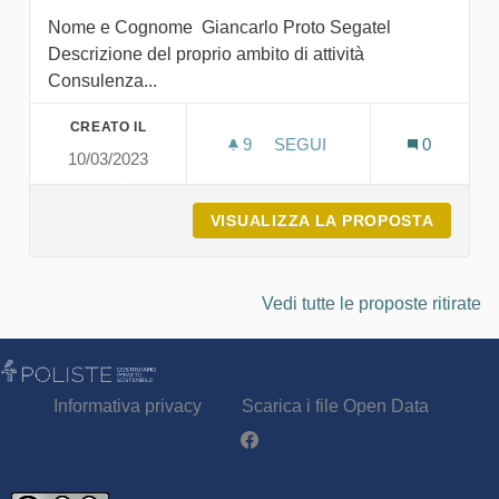
Nome e Cognome Giancarlo Proto Segatel
Descrizione del proprio ambito di attività
Consulenza...
CREATO IL
9
9 SOSTENITORI
SEGUI
0
10/03/2023
GIANCARLO PROTO SEGA
VISUALIZZA LA PROPOSTA
GIANC
Vedi tutte le proposte ritirate
Informativa privacy
Scarica i file Open Data
Partecipa - Poliste su Facebook