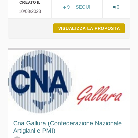
CREATO IL
9
9 SOSTENITORI
SEGUI
0
10/03/2023
LITTLE STREET
VISUALIZZA LA PROPOSTA
LITTLE
Cna Gallura (Confederazione Nazionale
Artigiani e PMI)