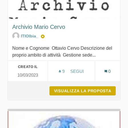
Archivio Mario Cervo
ITIOlbia_
Nome e Cognome Ottavio Cervo Descrizione del
proprio ambito di attività Gestione sede...
CREATO IL
9
9 SOSTENITORI
SEGUI
0
10/03/2023
ARCHIVIO MARIO CERVO
VISUALIZZA LA PROPOSTA
ARCHIV