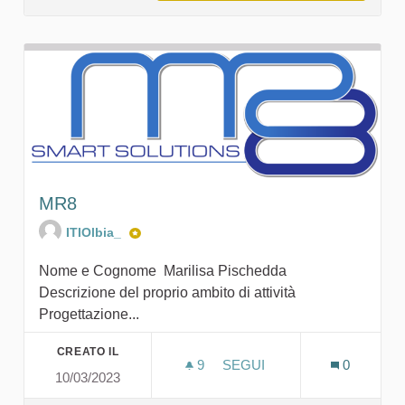
MR8
ITIOlbia_
Nome e Cognome Marilisa Pischedda
Descrizione del proprio ambito di attività
Progettazione...
CREATO IL
9
9 SOSTENITORI
SEGUI
0
10/03/2023
MR8