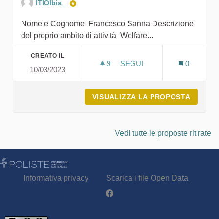
ITIOlbia_
Nome e Cognome Francesco Sanna Descrizione
del proprio ambito di attività Welfare...
CREATO IL
9
9 SOSTENITORI
SEGUI
0
10/03/2023
FRADI SRL IMPRESA SOCI
VISUALIZZA LA PROPOSTA
FRADI 
Vedi tutte le proposte ritirate
Informativa privacy
Scarica i file Open Data
Partecipa - Poliste su Facebook