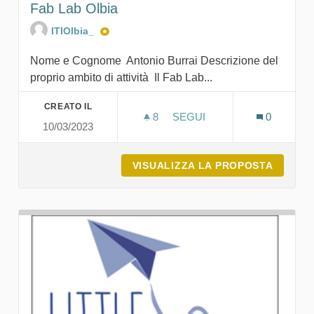
Fab Lab Olbia
ITIOlbia_
Nome e Cognome Antonio Burrai Descrizione del
proprio ambito di attività Il Fab Lab...
CREATO IL
8
8 SOSTENITORI
SEGUI
0
10/03/2023
FAB LAB OLBIA
VISUALIZZA LA PROPOSTA
FAB LA