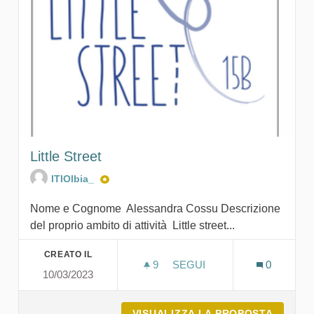
Little Street
ITIOlbia_
Nome e Cognome Alessandra Cossu Descrizione
del proprio ambito di attività Little street...
CREATO IL
9
9 SOSTENITORI
SEGUI
0
10/03/2023
LITTLE STREET
VISUALIZZA LA PROPOSTA
LITTLE