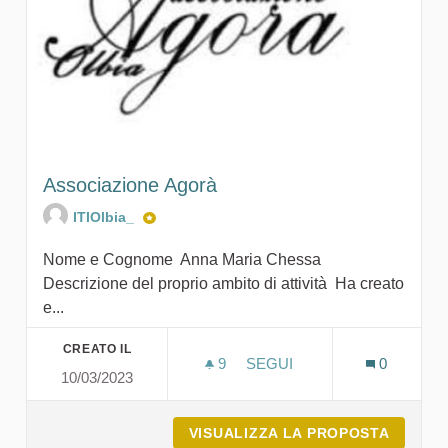
Associazione Agorà
ITIOlbia_
Nome e Cognome Anna Maria Chessa
Descrizione del proprio ambito di attività Ha creato
e...
CREATO IL
9
9 SOSTENITORI
SEGUI
0
10/03/2023
ASSOCIAZIONE AGORÀ
VISUALIZZA LA PROPOSTA
ASSOCI