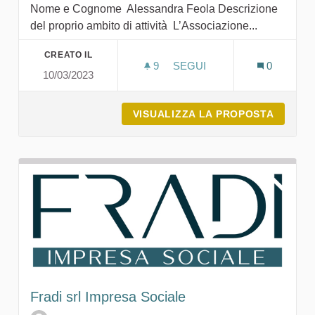
Nome e Cognome Alessandra Feola Descrizione
del proprio ambito di attività L’Associazione...
CREATO IL
9
9 SOSTENITORI
SEGUI
0
10/03/2023
ASSOCIAZIONE ITALIANA 
VISUALIZZA LA PROPOSTA
ASSOCI
Fradi srl Impresa Sociale