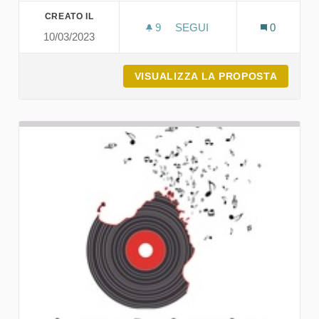
CREATO IL
9
9 SOSTENITORI
SEGUI
0
10/03/2023
CNA GALLURA (CONFEDERA
VISUALIZZA LA PROPOSTA
CNA GA