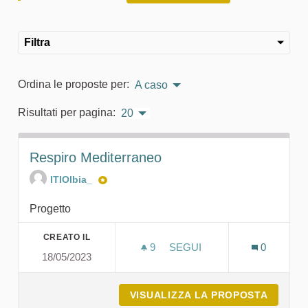
Filtra
Ordina le proposte per:
A caso
Risultati per pagina:
20
Respiro Mediterraneo
ITIOlbia_
Progetto
CREATO IL
9
9 SOSTENITORI
SEGUI
0
18/05/2023
RESPIRO MEDITERRANEO
VISUALIZZA LA PROPOSTA
RESPIR