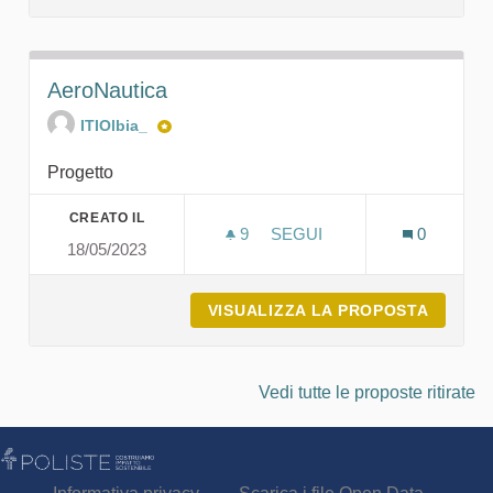
AeroNautica
ITIOlbia_
Progetto
CREATO IL
9
9 SOSTENITORI
SEGUI
0
18/05/2023
AERONAUTICA
VISUALIZZA LA PROPOSTA
AERON
Vedi tutte le proposte ritirate