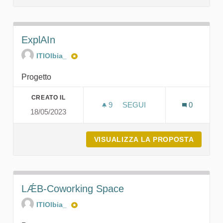
ExplAIn
ITIOlbia_
Progetto
CREATO IL
9
9 SOSTENITORI
SEGUI
0
18/05/2023
EXPLAIN
VISUALIZZA LA PROPOSTA
EXPLAI
LǼB-Coworking Space
ITIOlbia_