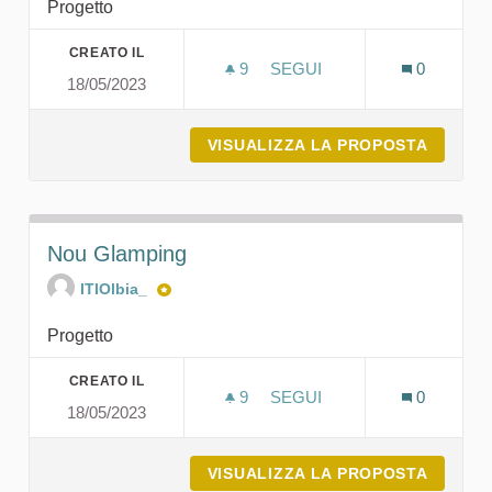
Progetto
CREATO IL
9
9 SOSTENITORI
SEGUI
0
18/05/2023
SARDINIA FISHING EXPER
VISUALIZZA LA PROPOSTA
SARDIN
Nou Glamping
ITIOlbia_
Progetto
CREATO IL
9
9 SOSTENITORI
SEGUI
0
18/05/2023
NOU GLAMPING
VISUALIZZA LA PROPOSTA
NOU G