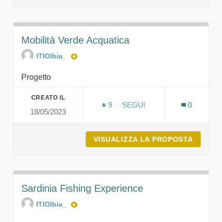
Mobilità Verde Acquatica
ITIOlbia_
Progetto
CREATO IL
9
9 SOSTENITORI
SEGUI
0
18/05/2023
MOBILITÀ VERDE ACQUAT
VISUALIZZA LA PROPOSTA
MOBILI
Sardinia Fishing Experience
ITIOlbia_