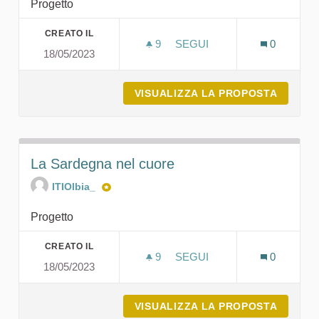
Progetto
CREATO IL
9
9 SOSTENITORI
SEGUI
0
18/05/2023
LǼB-COWORKING SPACE
VISUALIZZA LA PROPOSTA
LǼB-C
La Sardegna nel cuore
ITIOlbia_
Progetto
CREATO IL
9
9 SOSTENITORI
SEGUI
0
18/05/2023
LA SARDEGNA NEL CUOR
VISUALIZZA LA PROPOSTA
LA SAR