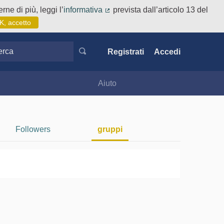
rne di più, leggi l’
informativa
prevista dall’articolo 13 del
(Collegamento esterno)
K, accetto
ca
Registrati
Accedi
Aiuto
Followers
gruppi