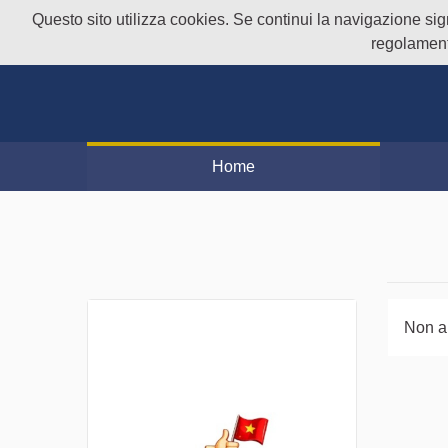
Questo sito utilizza cookies. Se continui la navigazione signi
regolament
Home
Non a