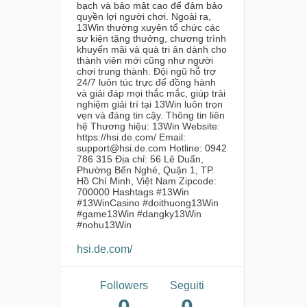
bạch và bảo mật cao để đảm bảo
quyền lợi người chơi. Ngoài ra,
13Win thường xuyên tổ chức các
sự kiện tặng thưởng, chương trình
khuyến mãi và quà tri ân dành cho
thành viên mới cũng như người
chơi trung thành. Đội ngũ hỗ trợ
24/7 luôn túc trực để đồng hành
và giải đáp mọi thắc mắc, giúp trải
nghiệm giải trí tại 13Win luôn trọn
vẹn và đáng tin cậy. Thông tin liên
hệ Thương hiệu: 13Win Website:
https://hsi.de.com/ Email:
support@hsi.de.com Hotline: 0942
786 315 Địa chỉ: 56 Lê Duẩn,
Phường Bến Nghé, Quận 1, TP.
Hồ Chí Minh, Việt Nam Zipcode:
700000 Hashtags #13Win
#13WinCasino #doithuong13Win
#game13Win #dangky13Win
#nohu13Win
hsi.de.com/
Followers
Seguiti
0
0