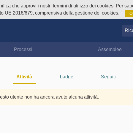
fica che approvi i nostri termini di utilizzo dei cookies. Per sape
o UE 2016/679, comprensiva della gestione dei cookies.
O
Ricer
Processi
Assemblee
Attività
badge
Seguiti
esto utente non ha ancora avuto alcuna attività.