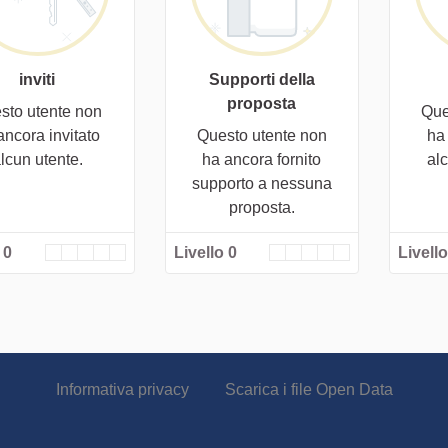
inviti
Supporti della
proposta
sto utente non
Que
ancora invitato
Questo utente non
ha
lcun utente.
ha ancora fornito
al
supporto a nessuna
proposta.
 0
Livello 0
Livello
Informativa privacy
Scarica i file Open Data