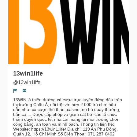
gruppi
13win1life
@13win1life
Segnala un problema
13WIN là thiên đường cá cược trực tuyến đứng đầu trên
thị trường Châu Á, nổi trội với hơn 2.000 trò chơi hấp
dẫn như: cá cược thể thao, casino, nổ hũ quay thưởng,
bắn cá,... Được cấp phép và giám sát bởi các tổ chức
thẩm quyền quốc tế, nhà cái mang lại môi trường chơi
công bằng, an toàn và minh bạch. Thông tin liên hệ:
Website: https://13win1.life/ Địa chỉ: 119 An Phú Đông,
Quận 12, Hồ Chí Minh Số Điện Thoại: 071 287 6402