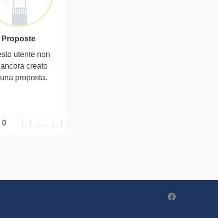
Proposte
sto utente non
 ancora creato
cuna proposta.
 0
Partecipa - Po