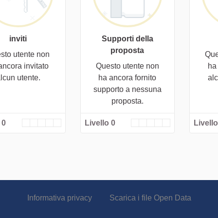
inviti
Supporti della
proposta
sto utente non
Que
ancora invitato
Questo utente non
ha
lcun utente.
ha ancora fornito
al
supporto a nessuna
proposta.
 0
Livello 0
Livello
Informativa privacy
Scarica i file Open Data