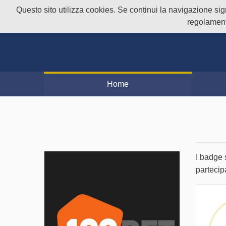
Questo sito utilizza cookies. Se continui la navigazione signi
regolament
Home
I badge 
partecip