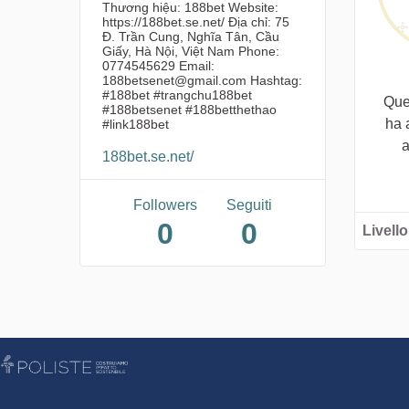
Thương hiệu: 188bet Website:
https://188bet.se.net/ Địa chỉ: 75
Đ. Trần Cung, Nghĩa Tân, Cầu
Giấy, Hà Nội, Việt Nam Phone:
0774545629 Email:
188betsenet@gmail.com Hashtag:
#188bet #trangchu188bet
Que
#188betsenet #188betthethao
ha 
#link188bet
a
188bet.se.net/
Followers
Seguiti
0
0
Livello