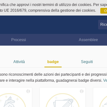
fica che approvi i nostri termini di utilizzo dei cookies. Per sape
o UE 2016/679, comprensiva della gestione dei cookies.
O
Ricer
Processi
Assemblee
Attività
badge
Seguiti
sono riconoscimenti delle azioni dei partecipanti e dei progressi
are e interagire nella piattaforma, guadagnerai badge diversi.
Ve